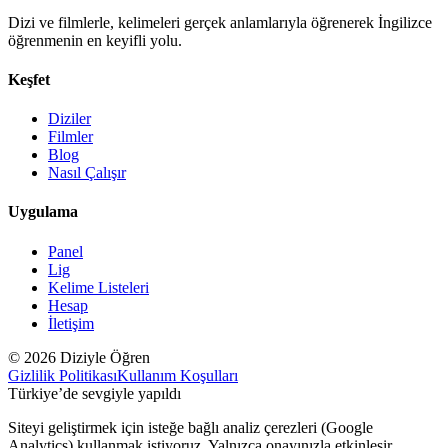
Dizi ve filmlerle, kelimeleri gerçek anlamlarıyla öğrenerek İngilizce
öğrenmenin en keyifli yolu.
Keşfet
Diziler
Filmler
Blog
Nasıl Çalışır
Uygulama
Panel
Lig
Kelime Listeleri
Hesap
İletişim
© 2026 Diziyle Öğren
Gizlilik Politikası
Kullanım Koşulları
Türkiye’de sevgiyle yapıldı
Siteyi geliştirmek için isteğe bağlı analiz çerezleri (Google
Analytics) kullanmak istiyoruz. Yalnızca onayınızla etkinleşir.