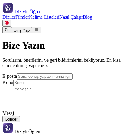
Diziyle
Öğren
Diziler
Filmler
Kelime Listeleri
Nasıl Çalışır
Blog
Giriş Yap
Bize Yazın
Sorularını, önerilerini ve geri bildirimlerini bekliyoruz. En kısa
sürede dönüş yapacağız.
E-posta
Konu
Mesaj
Gönder
Diziyle
Öğren