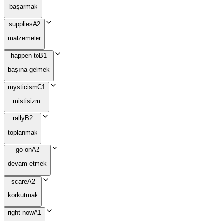
başarmak
supplies
A2
malzemeler
happen to
B1
başına gelmek
mysticism
C1
mistisizm
rally
B2
toplanmak
go on
A2
devam etmek
scare
A2
korkutmak
right now
A1