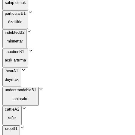
sahip olmak
particular
B1
özellikle
indebted
B2
minnettar
auction
B1
açık artırma
hear
A1
duymak
understandable
B1
anlaşılır
cattle
A2
sığır
crop
B1