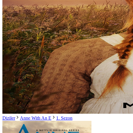
Diziler
Anne With An E
1. Sezon