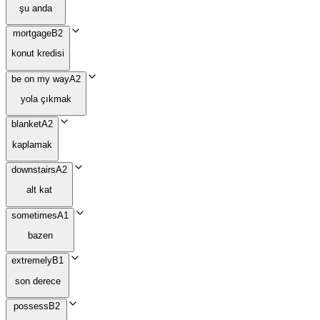
şu anda
mortgage
B2
konut kredisi
be on my way
A2
yola çıkmak
blanket
A2
kaplamak
downstairs
A2
alt kat
sometimes
A1
bazen
extremely
B1
son derece
possess
B2