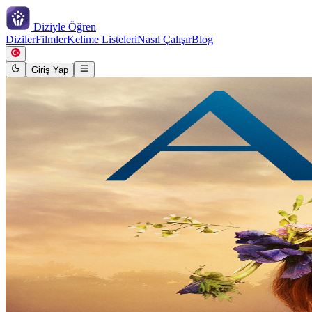
Diziyle
Öğren
Diziler
Filmler
Kelime Listeleri
Nasıl Çalışır
Blog
Giriş Yap