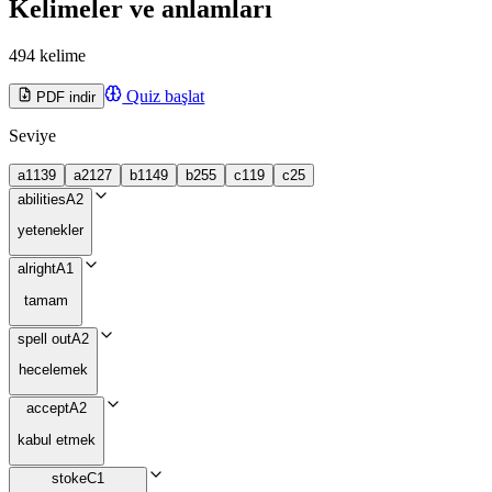
Kelimeler ve anlamları
494 kelime
Quiz başlat
PDF indir
Seviye
a1
139
a2
127
b1
149
b2
55
c1
19
c2
5
abilities
A2
yetenekler
alright
A1
tamam
spell out
A2
hecelemek
accept
A2
kabul etmek
stoke
C1