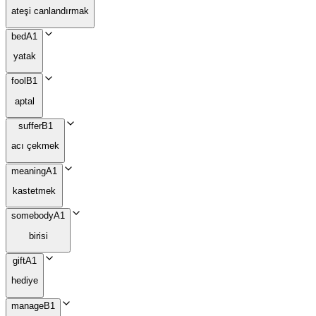
ateşi canlandırmak
bed
A1
yatak
fool
B1
aptal
suffer
B1
acı çekmek
meaning
A1
kastetmek
somebody
A1
birisi
gift
A1
hediye
manage
B1