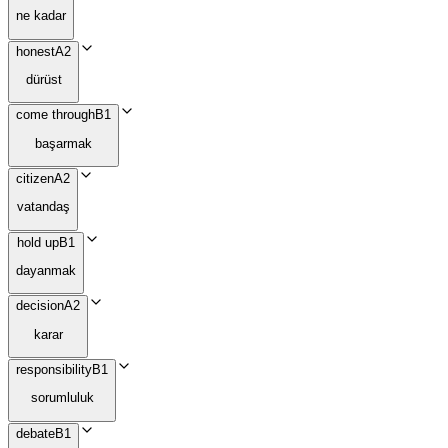
ne kadar
honest
A2
dürüst
come through
B1
başarmak
citizen
A2
vatandaş
hold up
B1
dayanmak
decision
A2
karar
responsibility
B1
sorumluluk
debate
B1