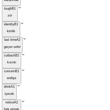
tough
B1
zor
identity
B1
kimlik
last time
A2
geçen sefer
cutback
B2
kısıntı
concern
B1
endişe
drink
A1
içecek
notice
A2
fark etmek