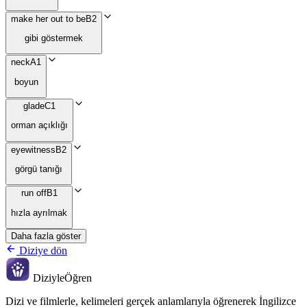
make her out to be
B2
gibi göstermek
neck
A1
boyun
glade
C1
orman açıklığı
eyewitness
B2
görgü tanığı
run off
B1
hızla ayrılmak
Daha fazla göster
Diziye dön
Diziyle
Öğren
Dizi ve filmlerle, kelimeleri gerçek anlamlarıyla öğrenerek İngilizce