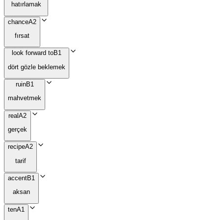
hatırlamak
chance
A2
fırsat
look forward to
B1
dört gözle beklemek
ruin
B1
mahvetmek
real
A2
gerçek
recipe
A2
tarif
accent
B1
aksan
ten
A1