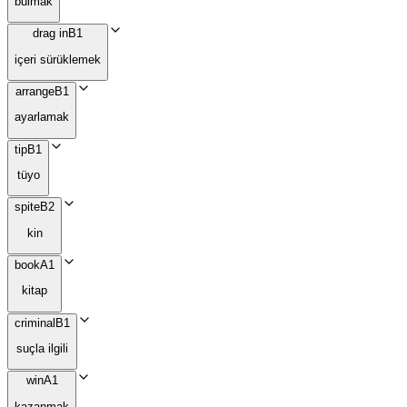
bulmak
drag in
B1
içeri sürüklemek
arrange
B1
ayarlamak
tip
B1
tüyo
spite
B2
kin
book
A1
kitap
criminal
B1
suçla ilgili
win
A1
kazanmak