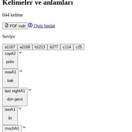
Kelimeler ve anlamları
644 kelime
Quiz başlat
PDF indir
Seviye
a1
167
a2
168
b1
213
b2
77
c1
14
c2
5
cop
A2
polis
now
A1
bak
last night
A1
dün gece
two
A1
iki
much
A1