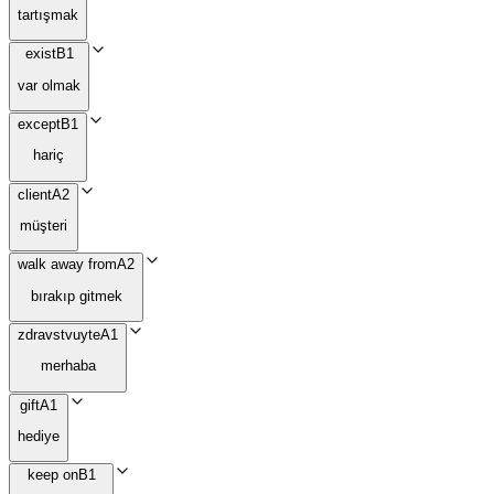
tartışmak
exist
B1
var olmak
except
B1
hariç
client
A2
müşteri
walk away from
A2
bırakıp gitmek
zdravstvuyte
A1
merhaba
gift
A1
hediye
keep on
B1