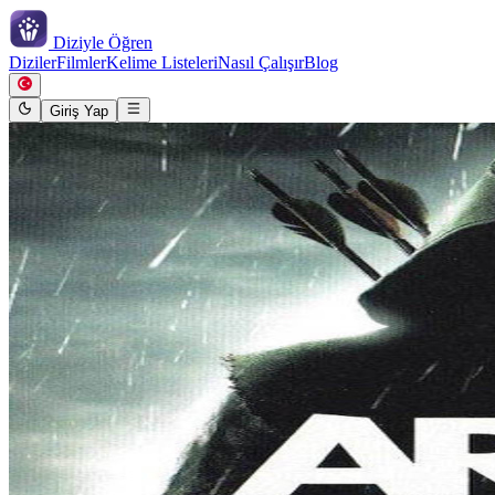
Diziyle
Öğren
Diziler
Filmler
Kelime Listeleri
Nasıl Çalışır
Blog
Giriş Yap