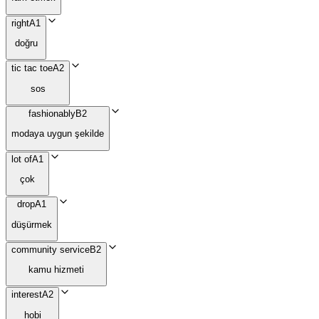
right
A1
doğru
tic tac toe
A2
sos
fashionably
B2
modaya uygun şekilde
lot of
A1
çok
drop
A1
düşürmek
community service
B2
kamu hizmeti
interest
A2
hobi