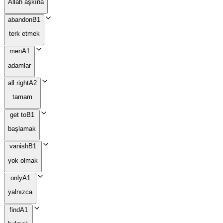
Allah aşkına
abandon
B1
terk etmek
men
A1
adamlar
all right
A2
tamam
get to
B1
başlamak
vanish
B1
yok olmak
only
A1
yalnızca
find
A1