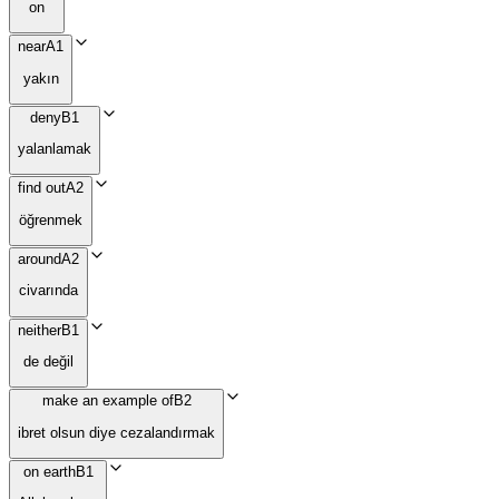
on
near
A1
yakın
deny
B1
yalanlamak
find out
A2
öğrenmek
around
A2
civarında
neither
B1
de değil
make an example of
B2
ibret olsun diye cezalandırmak
on earth
B1