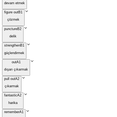
devam etmek
figure out
B1
çözmek
puncture
B2
delik
strengthen
B1
güçlendirmek
out
A1
dışarı çıkarmak
pull out
A2
çıkarmak
fantastic
A2
harika
remember
A1