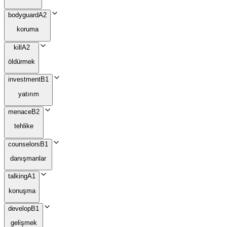
bodyguard
A2
koruma
kill
A2
öldürmek
investment
B1
yatırım
menace
B2
tehlike
counselors
B1
danışmanlar
talking
A1
konuşma
develop
B1
gelişmek