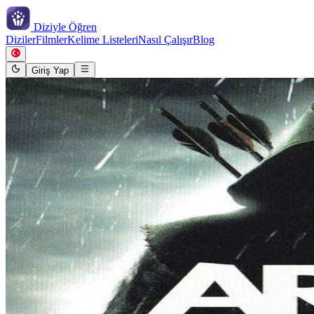
Diziyle
Öğren
Diziler
Filmler
Kelime Listeleri
Nasıl Çalışır
Blog
Giriş Yap