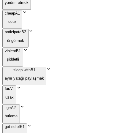
yardım etmek
cheap
A1
ucuz
anticipate
B2
öngörmek
violent
B1
şiddetli
sleep with
B1
aynı yatağı paylaşmak
far
A1
uzak
grr
A2
hırlama
get rid of
B1