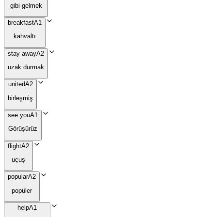
gibi gelmek
breakfast
A1
kahvaltı
stay away
A2
uzak durmak
united
A2
birleşmiş
see you
A1
Görüşürüz
flight
A2
uçuş
popular
A2
popüler
help
A1