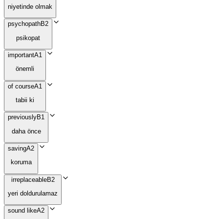
niyetinde olmak
psychopath
B2
psikopat
important
A1
önemli
of course
A1
tabii ki
previously
B1
daha önce
saving
A2
koruma
irreplaceable
B2
yeri doldurulamaz
sound like
A2