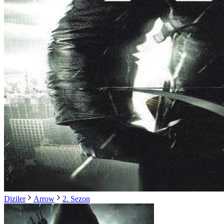
Diziler
Arrow
2. Sezon