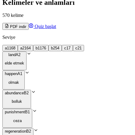
Kelimeler ve anlamları
570 kelime
Quiz başlat
PDF indir
Seviye
a1
168
a2
164
b1
176
b2
54
c1
7
c2
1
land
A2
elde etmek
happen
A1
olmak
abundance
B2
bolluk
punishment
B1
ceza
regeneration
B2