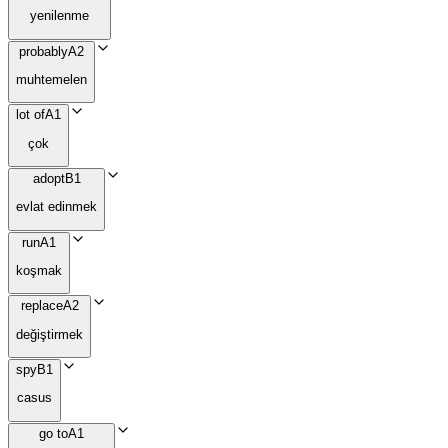
yenilenme
probably
A2
muhtemelen
lot of
A1
çok
adopt
B1
evlat edinmek
run
A1
koşmak
replace
A2
değiştirmek
spy
B1
casus
go to
A1