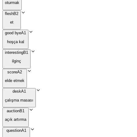
oturmak
flesh
B2
et
good bye
A1
hoşça kal
interesting
B1
ilginç
score
A2
elde etmek
desk
A1
çalışma masası
auction
B1
açık artırma
question
A1