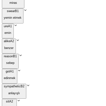
miras
swear
B1
yemin etmek
ure
A1
emin
alike
A2
benzer
reason
B1
sebep
got
A1
edinmek
sympathetic
B2
anlayışlı
sit
A2