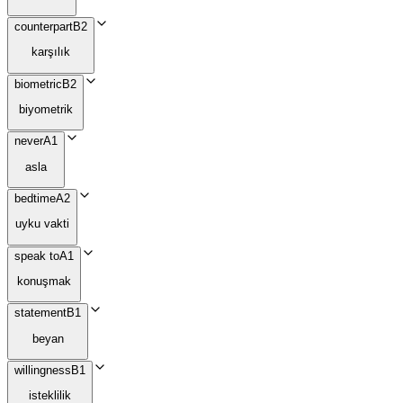
counterpart
B2
karşılık
biometric
B2
biyometrik
never
A1
asla
bedtime
A2
uyku vakti
speak to
A1
konuşmak
statement
B1
beyan
willingness
B1
isteklilik