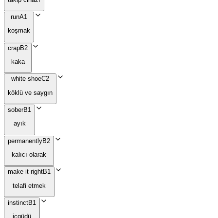
run
A1
koşmak
crap
B2
kaka
white shoe
C2
köklü ve saygın
sober
B1
ayık
permanently
B2
kalıcı olarak
make it right
B1
telafi etmek
instinct
B1
içgüdü