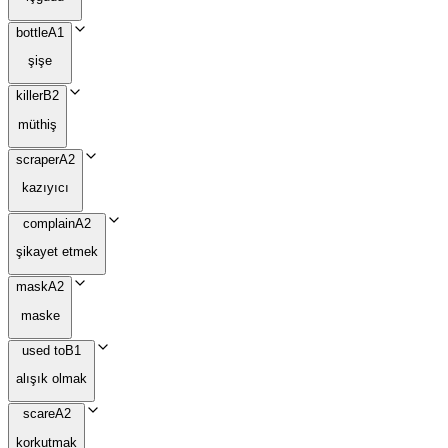
bottle
A1
şişe
killer
B2
müthiş
scraper
A2
kazıyıcı
complain
A2
şikayet etmek
mask
A2
maske
used to
B1
alışık olmak
scare
A2
korkutmak