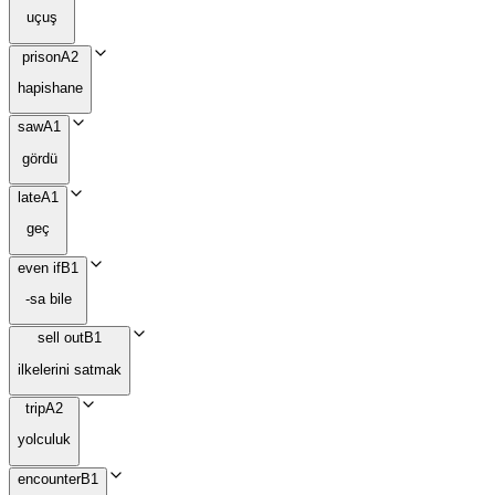
uçuş
prison
A2
hapishane
saw
A1
gördü
late
A1
geç
even if
B1
-sa bile
sell out
B1
ilkelerini satmak
trip
A2
yolculuk
encounter
B1