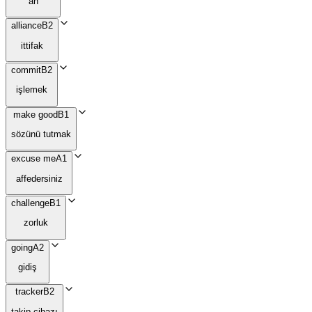
an
alliance
B2
ittifak
commit
B2
işlemek
make good
B1
sözünü tutmak
excuse me
A1
affedersiniz
challenge
B1
zorluk
going
A2
gidiş
tracker
B2
takip cihazı