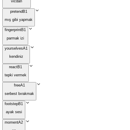
vicdan
pretend
B1
mış gibi yapmak
fingerprint
B1
parmak izi
yourselves
A1
kendiniz
react
B1
tepki vermek
free
A1
serbest bırakmak
footstep
B1
ayak sesi
moment
A2