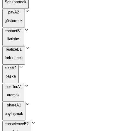
Soru sormak
pay
A2
göstermek
contact
B1
iletişim
realize
B1
fark etmek
else
A2
başka
look for
A1
aramak
share
A1
paylaşmak
conscience
B2