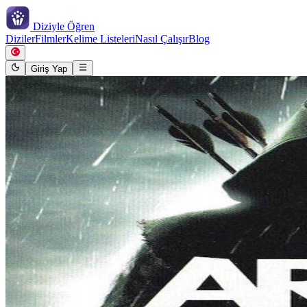
Diziyle
Öğren
Diziler
Filmler
Kelime Listeleri
Nasıl Çalışır
Blog
Giriş Yap