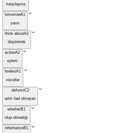
karşılaşma
tomorrow
A1
yarın
think about
A2
düşünmek
action
A2
eylem
bodies
A1
vücutlar
defunct
C2
artık faal olmayan
whether
B1
olup olmadığı
inheritance
B1