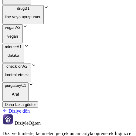
drug
B1
ilaç veya uyuşturucu
vegan
A2
vegan
minute
A1
dakika
check on
A2
kontrol etmek
purgatory
C1
Araf
Daha fazla göster
Diziye dön
Diziyle
Öğren
Dizi ve filmlerle, kelimeleri gerçek anlamlarıyla öğrenerek İngilizce