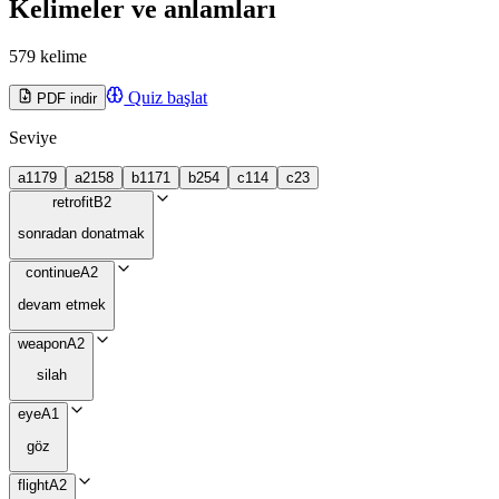
Kelimeler ve anlamları
579 kelime
Quiz başlat
PDF indir
Seviye
a1
179
a2
158
b1
171
b2
54
c1
14
c2
3
retrofit
B2
sonradan donatmak
continue
A2
devam etmek
weapon
A2
silah
eye
A1
göz
flight
A2