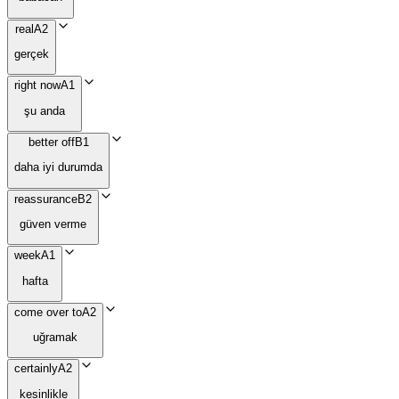
real
A2
gerçek
right now
A1
şu anda
better off
B1
daha iyi durumda
reassurance
B2
güven verme
week
A1
hafta
come over to
A2
uğramak
certainly
A2
kesinlikle