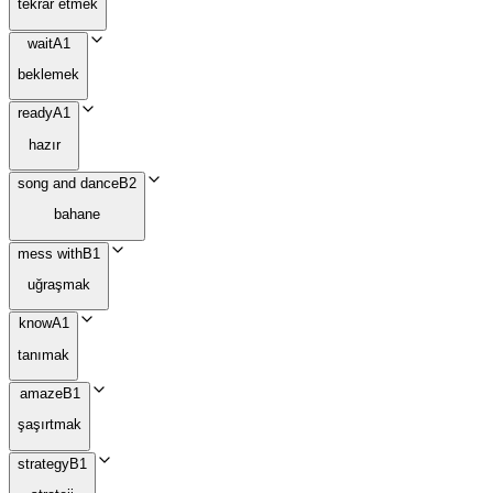
tekrar etmek
wait
A1
beklemek
ready
A1
hazır
song and dance
B2
bahane
mess with
B1
uğraşmak
know
A1
tanımak
amaze
B1
şaşırtmak
strategy
B1