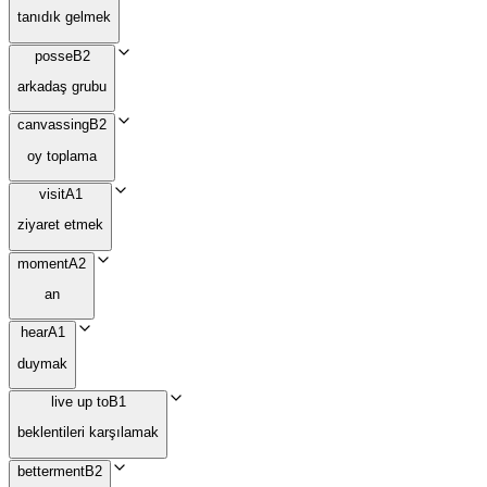
tanıdık gelmek
posse
B2
arkadaş grubu
canvassing
B2
oy toplama
visit
A1
ziyaret etmek
moment
A2
an
hear
A1
duymak
live up to
B1
beklentileri karşılamak
betterment
B2