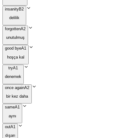
insanity
B2
delilik
forgotten
A2
unutulmuş
good bye
A1
hoşça kal
try
A1
denemek
once again
A2
bir kez daha
same
A1
aynı
out
A1
dışarı