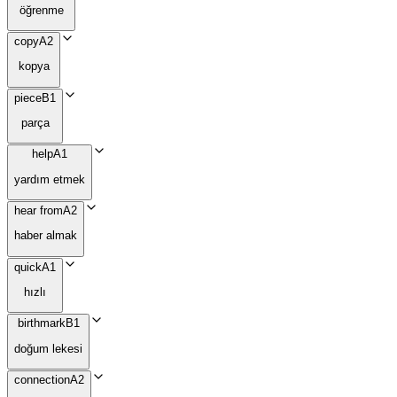
öğrenme
copy
A2
kopya
piece
B1
parça
help
A1
yardım etmek
hear from
A2
haber almak
quick
A1
hızlı
birthmark
B1
doğum lekesi
connection
A2