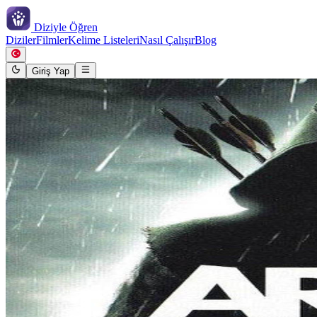
Diziyle
Öğren
Diziler
Filmler
Kelime Listeleri
Nasıl Çalışır
Blog
Giriş Yap