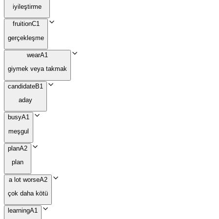
iyileştirme
fruition
C1
gerçekleşme
wear
A1
giymek veya takmak
candidate
B1
aday
busy
A1
meşgul
plan
A2
plan
a lot worse
A2
çok daha kötü
learning
A1