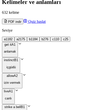
Kelimeler ve anlamları
632 kelime
Quiz başlat
PDF indir
Seviye
a1
182
a2
175
b1
184
b2
76
c1
10
c2
5
get it
A1
anlamak
instinct
B1
içgüdü
allow
A2
izin vermek
live
A1
canlı
strike a bell
B1