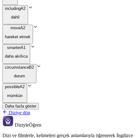
including
A2
dahil
move
A2
hareket etmek
smarter
A1
daha akıllıca
circumstance
B2
durum
possible
A2
mümkün
Daha fazla göster
Diziye dön
Diziyle
Öğren
Dizi ve filmlerle, kelimeleri gerçek anlamlarıyla öğrenerek İngilizce