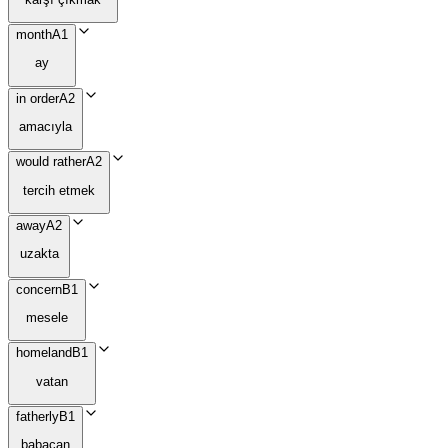
month
A1
ay
in order
A2
amacıyla
would rather
A2
tercih etmek
away
A2
uzakta
concern
B1
mesele
homeland
B1
vatan
fatherly
B1
babacan