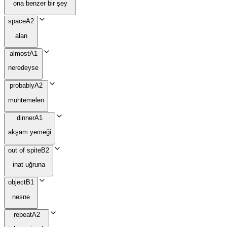
ona benzer bir şey
space
A2
alan
almost
A1
neredeyse
probably
A2
muhtemelen
dinner
A1
akşam yemeği
out of spite
B2
inat uğruna
object
B1
nesne
repeat
A2