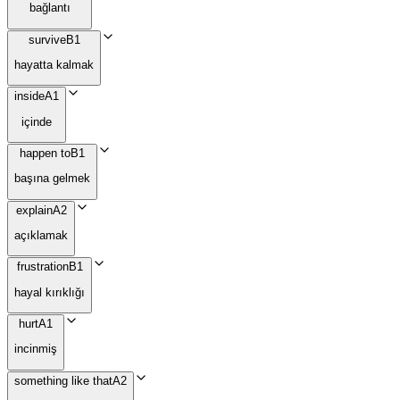
bağlantı
survive
B1
hayatta kalmak
inside
A1
içinde
happen to
B1
başına gelmek
explain
A2
açıklamak
frustration
B1
hayal kırıklığı
hurt
A1
incinmiş
something like that
A2