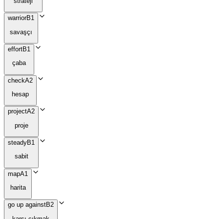
strateji
warrior
B1
savaşçı
effort
B1
çaba
check
A2
hesap
project
A2
proje
steady
B1
sabit
map
A1
harita
go up against
B2
karşı çıkmak