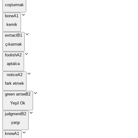
coşturmak
bone
A1
kemik
extract
B1
çıkarmak
foolish
A2
aptalca
notice
A2
fark etmek
green arrow
B2
Yeşil Ok
judgment
B2
yargı
know
A1