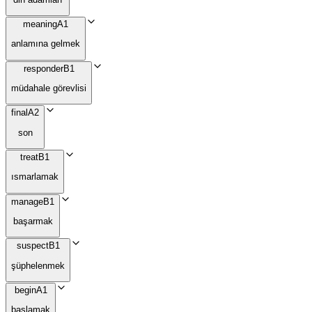
meaning
A1
anlamına gelmek
responder
B1
müdahale görevlisi
final
A2
son
treat
B1
ısmarlamak
manage
B1
başarmak
suspect
B1
şüphelenmek
begin
A1
başlamak