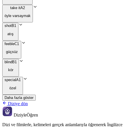
take it
A2
öyle varsaymak
shot
B1
atış
feeble
C1
güçsüz
blind
B1
kör
special
A1
özel
Daha fazla göster
Diziye dön
Diziyle
Öğren
Dizi ve filmlerle, kelimeleri gerçek anlamlarıyla öğrenerek İngilizce