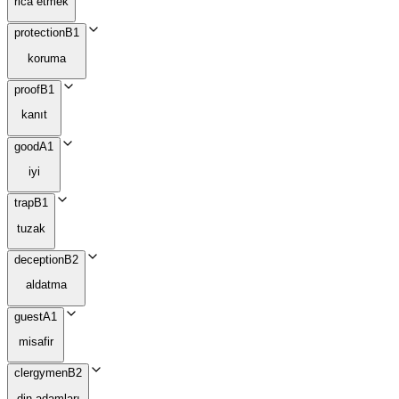
rica etmek
protection
B1
koruma
proof
B1
kanıt
good
A1
iyi
trap
B1
tuzak
deception
B2
aldatma
guest
A1
misafir
clergymen
B2
din adamları