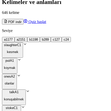
Kelimeler ve anlamları
646 kelime
Quiz başlat
PDF indir
Seviye
a1
177
a2
151
b1
198
b2
89
c1
27
c2
4
slaughter
C1
kesmek
put
A1
koymak
ones
A2
olanlar
talk
A1
konuşabilmek
stoke
C1