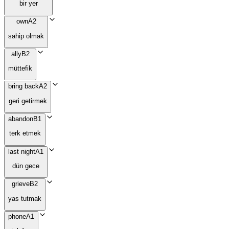
bir yer
own
A2
sahip olmak
ally
B2
müttefik
bring back
A2
geri getirmek
abandon
B1
terk etmek
last night
A1
dün gece
grieve
B2
yas tutmak
phone
A1