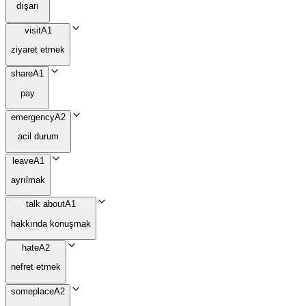
dışarı
visit
A1
ziyaret etmek
share
A1
pay
emergency
A2
acil durum
leave
A1
ayrılmak
talk about
A1
hakkında konuşmak
hate
A2
nefret etmek
someplace
A2