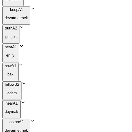
keep
A1
devam etmek
truth
A2
gerçek
best
A1
en iyi
now
A1
bak
fellow
B2
adam
hear
A1
duymak
go on
A2
devam etmek