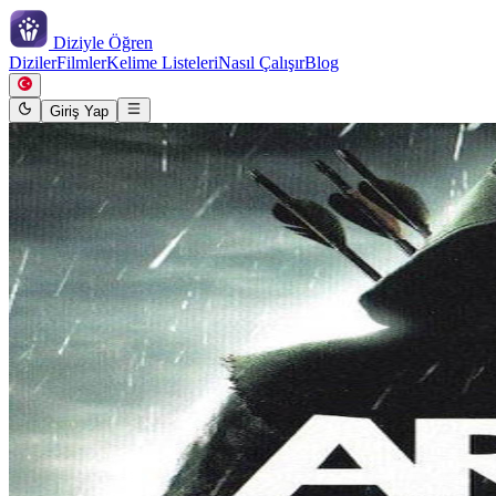
Diziyle
Öğren
Diziler
Filmler
Kelime Listeleri
Nasıl Çalışır
Blog
Giriş Yap