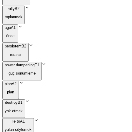
rally
B2
toplanmak
ago
A1
önce
persistent
B2
ısrarcı
power dampening
C1
güç sönümleme
plan
A2
plan
destroy
B1
yok etmek
lie to
A1
yalan söylemek