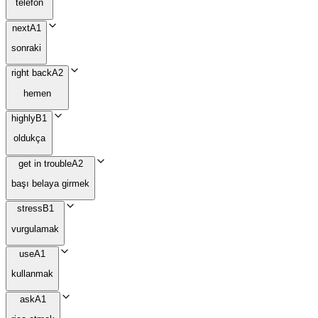
telefon
next
A1
sonraki
right back
A2
hemen
highly
B1
oldukça
get in trouble
A2
başı belaya girmek
stress
B1
vurgulamak
use
A1
kullanmak
ask
A1