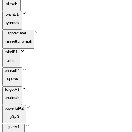
bilmek
warn
B1
uyarmak
appreciate
B1
minnettar olmak
mind
B1
zihin
phase
B1
aşama
forget
A1
unutmak
powerful
A2
güçlü
give
A1