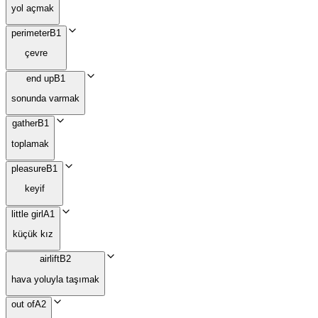
yol açmak
perimeter
B1
çevre
end up
B1
sonunda varmak
gather
B1
toplamak
pleasure
B1
keyif
little girl
A1
küçük kız
airlift
B2
hava yoluyla taşımak
out of
A2