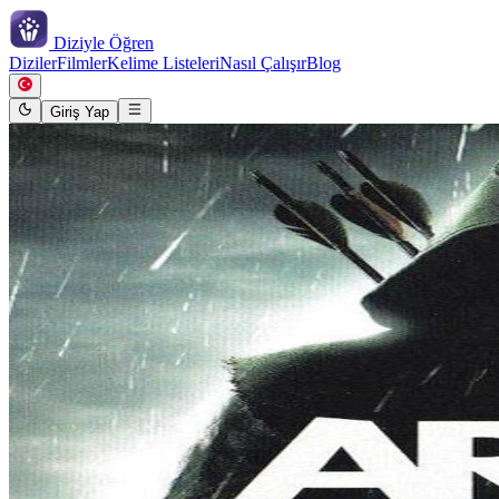
Diziyle
Öğren
Diziler
Filmler
Kelime Listeleri
Nasıl Çalışır
Blog
Giriş Yap