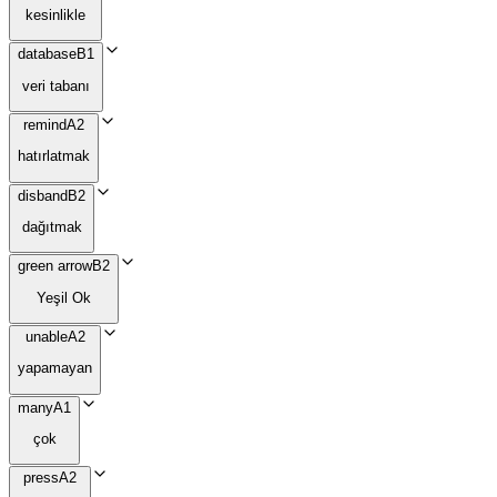
kesinlikle
database
B1
veri tabanı
remind
A2
hatırlatmak
disband
B2
dağıtmak
green arrow
B2
Yeşil Ok
unable
A2
yapamayan
many
A1
çok
press
A2