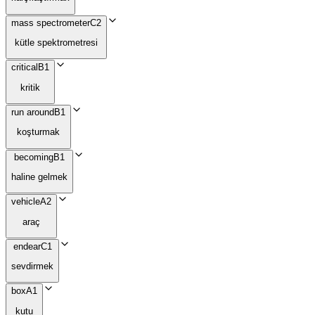
mass spectrometer
C2
kütle spektrometresi
critical
B1
kritik
run around
B1
koşturmak
becoming
B1
haline gelmek
vehicle
A2
araç
endear
C1
sevdirmek
box
A1
kutu