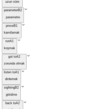
uzun süre
parameter
B2
parametre
prove
B1
kanıtlamak
run
A1
koşmak
got to
A2
zorunda olmak
listen to
A1
dinlemek
sighting
B2
görülme
back to
A2