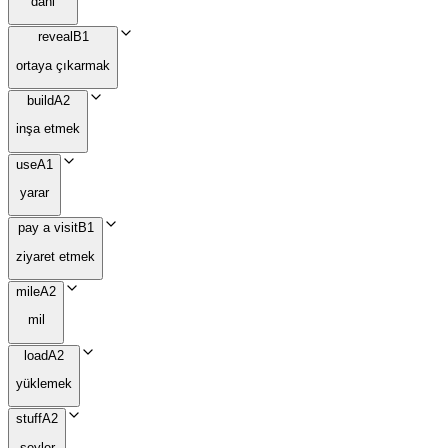
dahi
reveal
B1
ortaya çıkarmak
build
A2
inşa etmek
use
A1
yarar
pay a visit
B1
ziyaret etmek
mile
A2
mil
load
A2
yüklemek
stuff
A2
şeyler