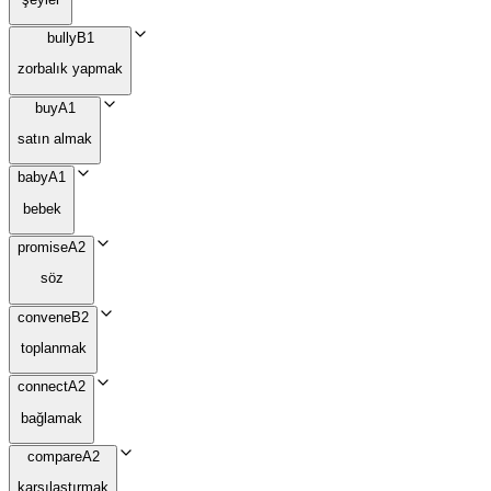
bully
B1
zorbalık yapmak
buy
A1
satın almak
baby
A1
bebek
promise
A2
söz
convene
B2
toplanmak
connect
A2
bağlamak
compare
A2
karşılaştırmak