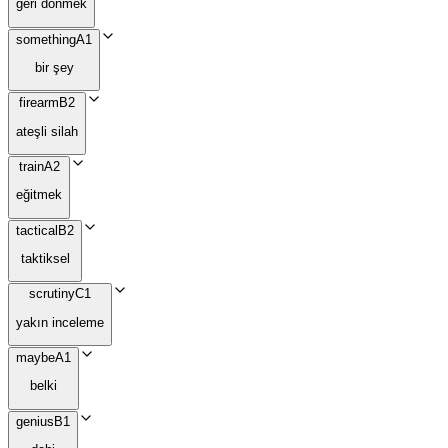
geri dönmek
something
A1
bir şey
firearm
B2
ateşli silah
train
A2
eğitmek
tactical
B2
taktiksel
scrutiny
C1
yakın inceleme
maybe
A1
belki
genius
B1