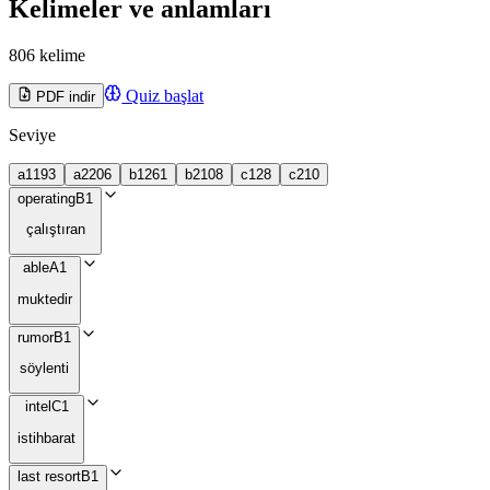
Kelimeler ve anlamları
806 kelime
Quiz başlat
PDF indir
Seviye
a1
193
a2
206
b1
261
b2
108
c1
28
c2
10
operating
B1
çalıştıran
able
A1
muktedir
rumor
B1
söylenti
intel
C1
istihbarat
last resort
B1