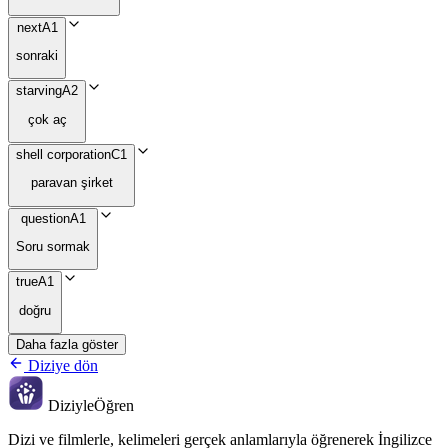
next
A1
sonraki
starving
A2
çok aç
shell corporation
C1
paravan şirket
question
A1
Soru sormak
true
A1
doğru
Daha fazla göster
Diziye dön
Diziyle
Öğren
Dizi ve filmlerle, kelimeleri gerçek anlamlarıyla öğrenerek İngilizce