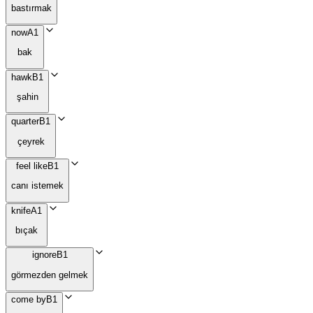
bastırmak
now
A1
bak
hawk
B1
şahin
quarter
B1
çeyrek
feel like
B1
canı istemek
knife
A1
bıçak
ignore
B1
görmezden gelmek
come by
B1