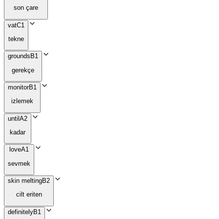
son çare
vat
C1
tekne
grounds
B1
gerekçe
monitor
B1
izlemek
until
A2
kadar
love
A1
sevmek
skin melting
B2
cilt eriten
definitely
B1