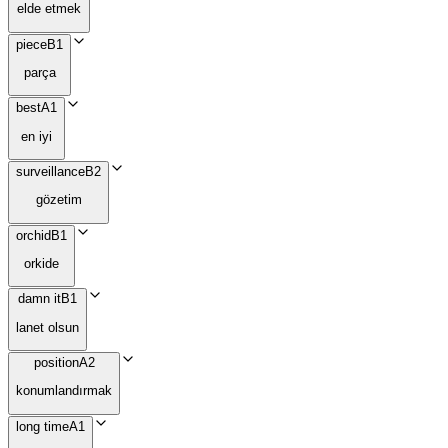
elde etmek
piece
B1
parça
best
A1
en iyi
surveillance
B2
gözetim
orchid
B1
orkide
damn it
B1
lanet olsun
position
A2
konumlandırmak
long time
A1