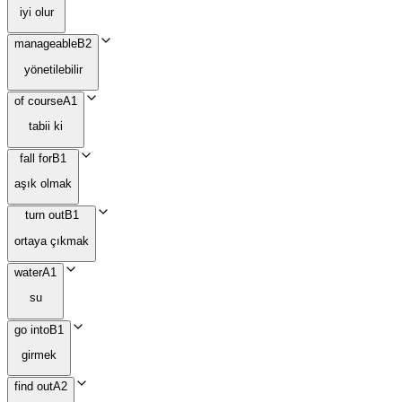
iyi olur
manageable
B2
yönetilebilir
of course
A1
tabii ki
fall for
B1
aşık olmak
turn out
B1
ortaya çıkmak
water
A1
su
go into
B1
girmek
find out
A2