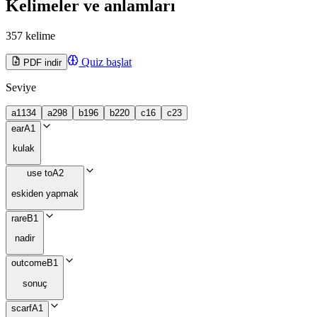
Kelimeler ve anlamları
357 kelime
Quiz başlat
PDF indir
Seviye
a1
134
a2
98
b1
96
b2
20
c1
6
c2
3
ear
A1
kulak
use to
A2
eskiden yapmak
rare
B1
nadir
outcome
B1
sonuç
scarf
A1