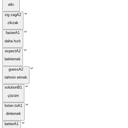
atkı
zig zag
A2
zikzak
faster
A1
daha hızlı
expect
A2
beklemek
guess
A2
tahmin etmek
solution
B1
çözüm
listen to
A1
dinlemek
better
A1