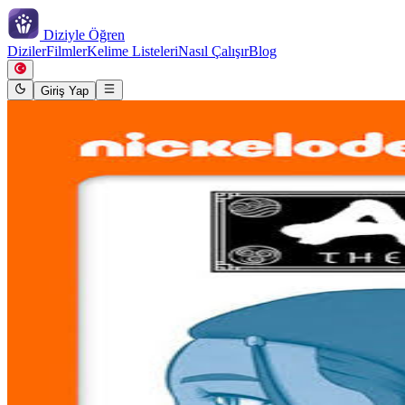
Diziyle
Öğren
Diziler
Filmler
Kelime Listeleri
Nasıl Çalışır
Blog
Giriş Yap