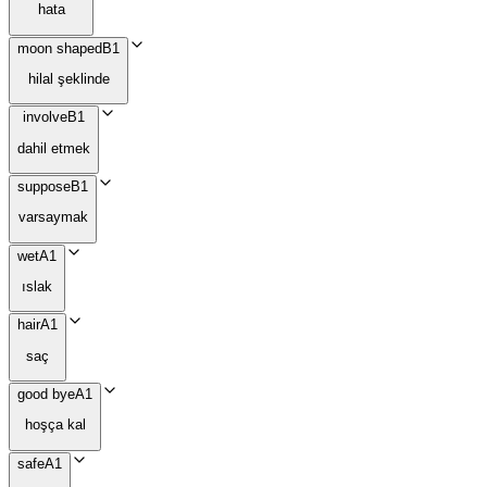
hata
moon shaped
B1
hilal şeklinde
involve
B1
dahil etmek
suppose
B1
varsaymak
wet
A1
ıslak
hair
A1
saç
good bye
A1
hoşça kal
safe
A1