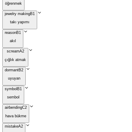
öğrenmek
jewelry making
B1
takı yapımı
reason
B1
akıl
scream
A2
çığlık atmak
dormant
B2
uyuyan
symbol
B1
sembol
airbending
C2
hava bükme
mistake
A2