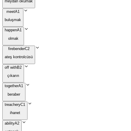
meydan okumak
meet
A1
buluşmak
happen
A1
olmak
firebender
C2
ateş kontrolcüsü
off with
B2
çıkarın
together
A1
beraber
treachery
C1
ihanet
ability
A2