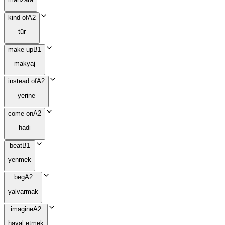
kind of
A2
tür
make up
B1
makyaj
instead of
A2
yerine
come on
A2
hadi
beat
B1
yenmek
beg
A2
yalvarmak
imagine
A2
hayal etmek