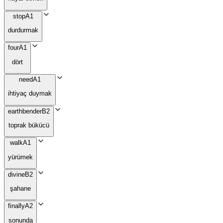
stop
A1
durdurmak
four
A1
dört
need
A1
ihtiyaç duymak
earthbender
B2
toprak bükücü
walk
A1
yürümek
divine
B2
şahane
finally
A2
sonunda