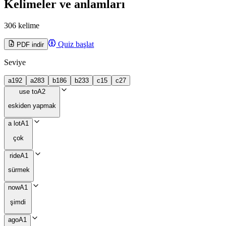
Kelimeler ve anlamları
306 kelime
Quiz başlat
PDF indir
Seviye
a1
92
a2
83
b1
86
b2
33
c1
5
c2
7
use to
A2
eskiden yapmak
a lot
A1
çok
ride
A1
sürmek
now
A1
şimdi
ago
A1