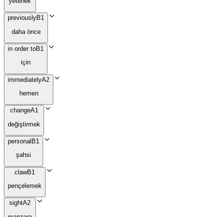
yetenek
previously
B1
daha önce
in order to
B1
için
immediately
A2
hemen
change
A1
değiştirmek
personal
B1
şahsi
claw
B1
pençelemek
sight
A2
manzara