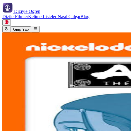
Diziyle
Öğren
Diziler
Filmler
Kelime Listeleri
Nasıl Çalışır
Blog
Giriş Yap