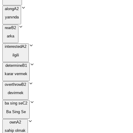
along
A2
yanında
rear
B2
arka
interested
A2
ilgili
determine
B1
karar vermek
overthrow
B2
devirmek
ba sing se
C2
Ba Sing Se
own
A2
sahip olmak