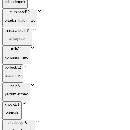
adlandırmak
eliminate
B2
ortadan kaldırmak
make a deal
B1
anlaşmak
talk
A1
konuşabilmek
perfect
A2
kusursuz
help
A1
yardım etmek
knock
B1
vurmak
challenge
B1