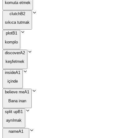
komuta etmek
clutch
B2
sıkıca tutmak
plot
B1
komplo
discover
A2
keşfetmek
inside
A1
içinde
believe me
A1
Bana inan
split up
B1
ayrılmak
name
A1