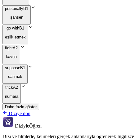
personally
B1
şahsen
go with
B1
eşlik etmek
fight
A2
kavga
suppose
B1
sanmak
trick
A2
numara
Daha fazla göster
Diziye dön
Diziyle
Öğren
Dizi ve filmlerle, kelimeleri gerçek anlamlarıyla öğrenerek İngilizce