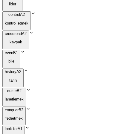
lider
control
A2
kontrol etmek
crossroad
A2
kavşak
even
B1
bile
history
A2
tarih
curse
B2
lanetlemek
conquer
B2
fethetmek
look for
A1