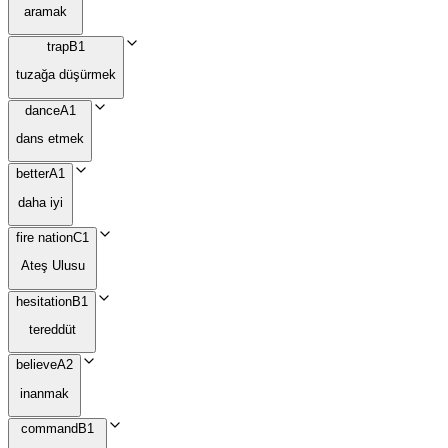
aramak
trap
B1
tuzağa düşürmek
dance
A1
dans etmek
better
A1
daha iyi
fire nation
C1
Ateş Ulusu
hesitation
B1
tereddüt
believe
A2
inanmak
command
B1