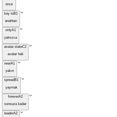
önce
key to
B1
anahtarı
only
A1
yalnızca
avatar state
C2
avatar hali
near
A1
yakın
spread
B1
yaymak
forever
A2
sonsuza kadar
leader
A2