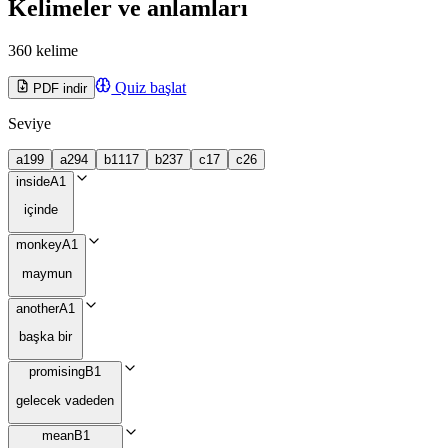
Kelimeler ve anlamları
360 kelime
Quiz başlat
PDF indir
Seviye
a1
99
a2
94
b1
117
b2
37
c1
7
c2
6
inside
A1
içinde
monkey
A1
maymun
another
A1
başka bir
promising
B1
gelecek vadeden
mean
B1