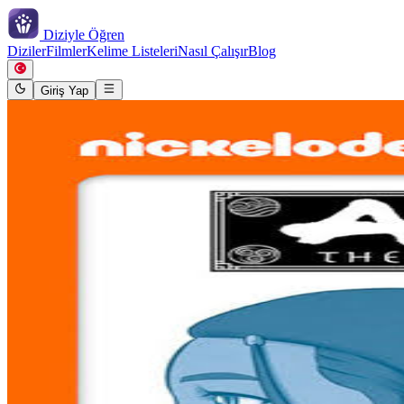
Diziyle
Öğren
Diziler
Filmler
Kelime Listeleri
Nasıl Çalışır
Blog
Giriş Yap