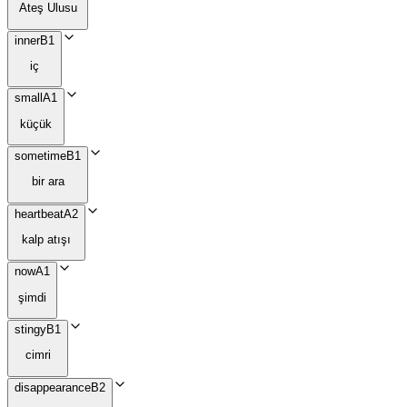
Ateş Ulusu
inner
B1
iç
small
A1
küçük
sometime
B1
bir ara
heartbeat
A2
kalp atışı
now
A1
şimdi
stingy
B1
cimri
disappearance
B2