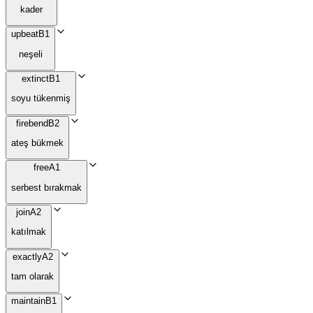
kader
upbeat
B1
neşeli
extinct
B1
soyu tükenmiş
firebend
B2
ateş bükmek
free
A1
serbest bırakmak
join
A2
katılmak
exactly
A2
tam olarak
maintain
B1