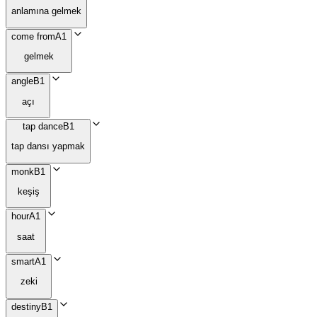
anlamına gelmek
come from
A1
gelmek
angle
B1
açı
tap dance
B1
tap dansı yapmak
monk
B1
keşiş
hour
A1
saat
smart
A1
zeki
destiny
B1