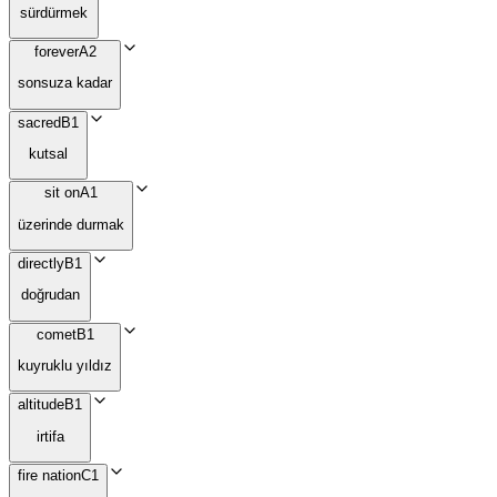
sürdürmek
forever
A2
sonsuza kadar
sacred
B1
kutsal
sit on
A1
üzerinde durmak
directly
B1
doğrudan
comet
B1
kuyruklu yıldız
altitude
B1
irtifa
fire nation
C1