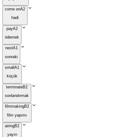
come on
A2
hadi
pay
A2
ödemek
next
A1
sonraki
small
A1
küçük
terminate
B2
sonlandırmak
filmmaking
B2
film yapımı
airing
B2
yayın