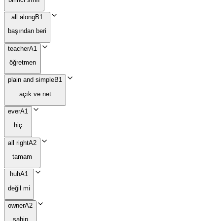
all along
B1
başından beri
teacher
A1
öğretmen
plain and simple
B1
açık ve net
ever
A1
hiç
all right
A2
tamam
huh
A1
değil mi
owner
A2
sahip