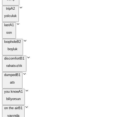
trip
A2
yolculuk
last
A1
son
loophole
B2
boşluk
discomfort
B1
rahatsızlık
dumped
B1
attı
you know
A1
biliyorsun
on the air
B1
yayında