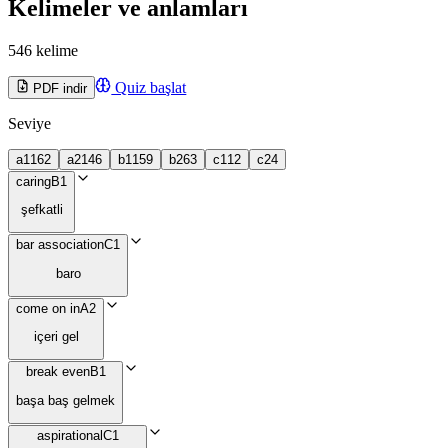
Kelimeler ve anlamları
546 kelime
Quiz başlat
PDF indir
Seviye
a1
162
a2
146
b1
159
b2
63
c1
12
c2
4
caring
B1
şefkatli
bar association
C1
baro
come on in
A2
içeri gel
break even
B1
başa baş gelmek
aspirational
C1