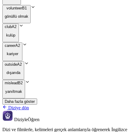
volunteer
B1
gönüllü olmak
club
A2
kulüp
career
A2
kariyer
outside
A2
dışarıda
mislead
B2
yanıltmak
Daha fazla göster
Diziye dön
Diziyle
Öğren
Dizi ve filmlerle, kelimeleri gerçek anlamlarıyla öğrenerek İngilizce