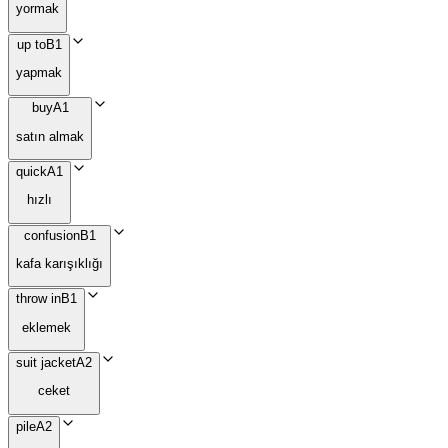
yormak
up to
B1
yapmak
buy
A1
satın almak
quick
A1
hızlı
confusion
B1
kafa karışıklığı
throw in
B1
eklemek
suit jacket
A2
ceket
pile
A2