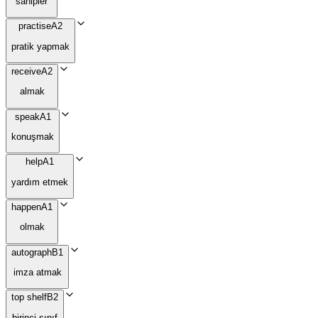
sahipler
practise
A2
pratik yapmak
receive
A2
almak
speak
A1
konuşmak
help
A1
yardım etmek
happen
A1
olmak
autograph
B1
imza atmak
top shelf
B2
birinci sınıf