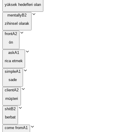
yüksek hedefleri olan
mentally
B2
zihinsel olarak
front
A2
ön
ask
A1
rica etmek
simple
A1
sade
client
A2
müşteri
shit
B2
berbat
come from
A1