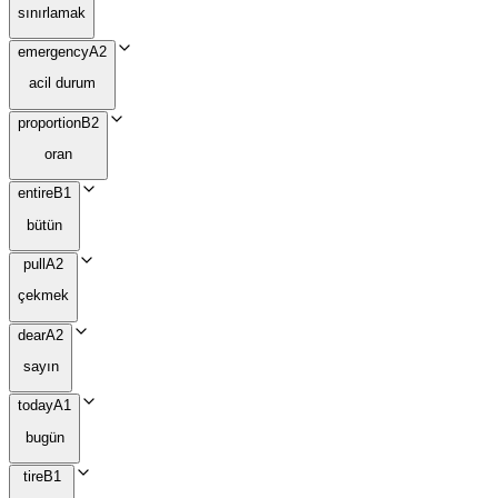
sınırlamak
emergency
A2
acil durum
proportion
B2
oran
entire
B1
bütün
pull
A2
çekmek
dear
A2
sayın
today
A1
bugün
tire
B1