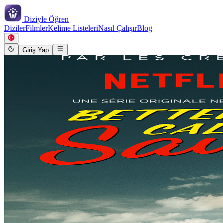
Diziyle
Öğren
Diziler
Filmler
Kelime Listeleri
Nasıl Çalışır
Blog
Giriş Yap