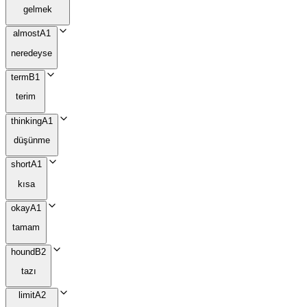
gelmek
almost
A1
neredeyse
term
B1
terim
thinking
A1
düşünme
short
A1
kısa
okay
A1
tamam
hound
B2
tazı
limit
A2