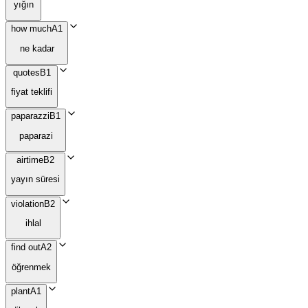
yığın
how much
A1
ne kadar
quotes
B1
fiyat teklifi
paparazzi
B1
paparazi
airtime
B2
yayın süresi
violation
B2
ihlal
find out
A2
öğrenmek
plant
A1