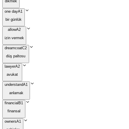
dikmek
one day
A1
bir günlük
allow
A2
izin vermek
dreamcoat
C2
düş paltosu
lawyer
A2
avukat
understand
A1
anlamak
financial
B1
finansal
owners
A1