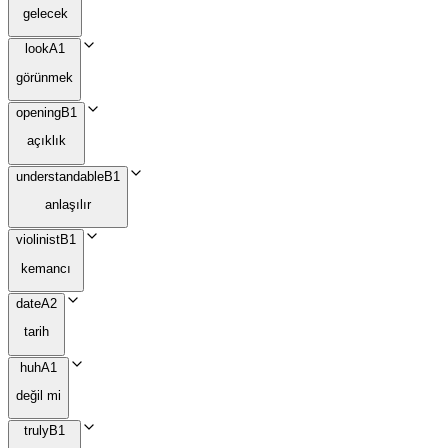
gelecek
look
A1
görünmek
opening
B1
açıklık
understandable
B1
anlaşılır
violinist
B1
kemancı
date
A2
tarih
huh
A1
değil mi
truly
B1