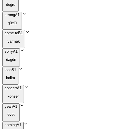
doğru
strong
A1
güçlü
come to
B1
varmak
sorry
A1
üzgün
loop
B1
halka
concert
A1
konser
yeah
A1
evet
coming
A1