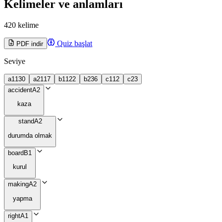
Kelimeler ve anlamları
420 kelime
Quiz başlat
PDF indir
Seviye
a1
130
a2
117
b1
122
b2
36
c1
12
c2
3
accident
A2
kaza
stand
A2
durumda olmak
board
B1
kurul
making
A2
yapma
right
A1