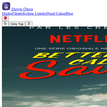
Diziyle
Öğren
Diziler
Filmler
Kelime Listeleri
Nasıl Çalışır
Blog
Giriş Yap