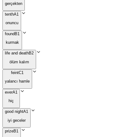
gerçekten
tenth
A1
onuncu
found
B1
kurmak
life and death
B2
ölüm kalım
feint
C1
yalancı hamle
ever
A1
hiç
good night
A1
iyi geceler
prize
B1