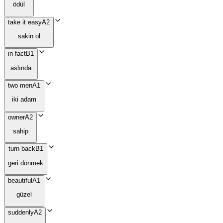
ödül
take it easy
A2
sakin ol
in fact
B1
aslında
two men
A1
iki adam
owner
A2
sahip
turn back
B1
geri dönmek
beautiful
A1
güzel
suddenly
A2