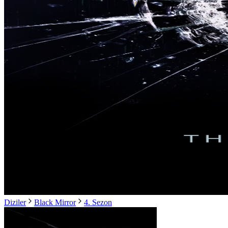
Diziler
Black Mirror
4. Sezon