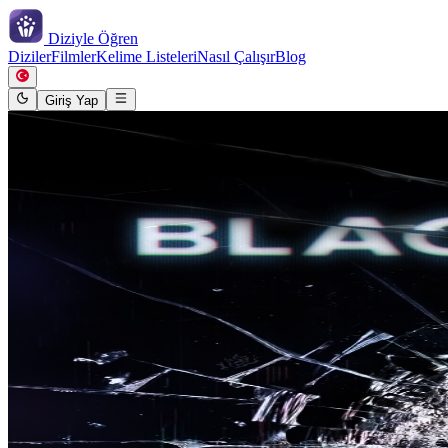
Diziyle
Öğren
Diziler
Filmler
Kelime Listeleri
Nasıl Çalışır
Blog
Giriş Yap