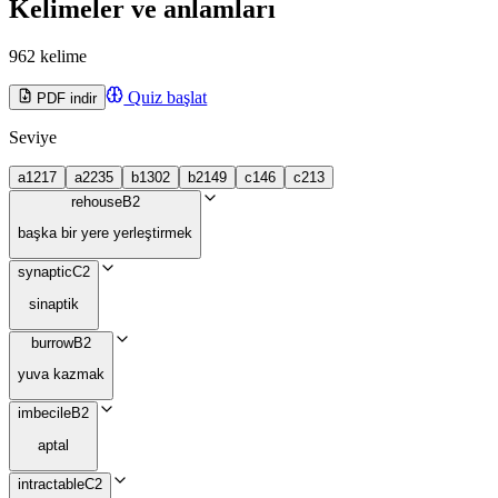
Kelimeler ve anlamları
962 kelime
Quiz başlat
PDF indir
Seviye
a1
217
a2
235
b1
302
b2
149
c1
46
c2
13
rehouse
B2
başka bir yere yerleştirmek
synaptic
C2
sinaptik
burrow
B2
yuva kazmak
imbecile
B2
aptal
intractable
C2