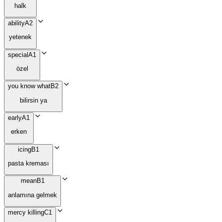
halk
ability
A2
yetenek
special
A1
özel
you know what
B2
bilirsin ya
early
A1
erken
icing
B1
pasta kreması
mean
B1
anlamına gelmek
mercy killing
C1