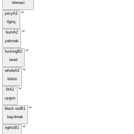
ötenazi
juicy
A2
ilginç
burn
A2
yakmak
fucking
B2
lanet
whole
A2
bütün
fit
A2
uygun
black out
B1
bayılmak
rights
B1