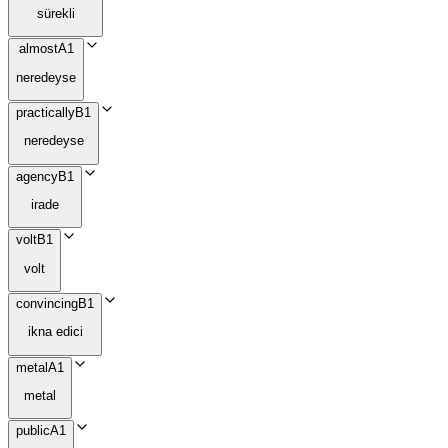
sürekli
almost
A1
neredeyse
practically
B1
neredeyse
agency
B1
irade
volt
B1
volt
convincing
B1
ikna edici
metal
A1
metal
public
A1