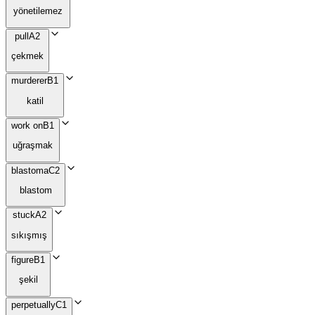
yönetilemez
pull
A2
çekmek
murderer
B1
katil
work on
B1
uğraşmak
blastoma
C2
blastom
stuck
A2
sıkışmış
figure
B1
şekil
perpetually
C1