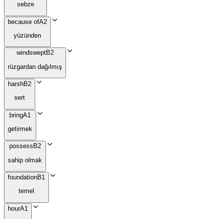
sebze
because of
A2
yüzünden
windswept
B2
rüzgardan dağılmış
harsh
B2
sert
bring
A1
getirmek
possess
B2
sahip olmak
foundation
B1
temel
hour
A1