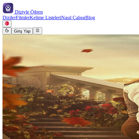
Diziyle
Öğren
Diziler
Filmler
Kelime Listeleri
Nasıl Çalışır
Blog
Giriş Yap