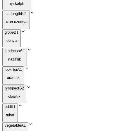
iyi kalpli
at length
B2
uzun uzadıya
globe
B1
dünya
kindness
A2
naziklik
look for
A1
aramak
prospect
B2
olasılık
odd
B1
tuhaf
vegetable
A1