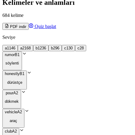
Kelimeler ve anlamları
684 kelime
Quiz başlat
PDF indir
Seviye
a1
146
a2
168
b1
236
b2
96
c1
30
c2
8
rumor
B1
söylenti
honestly
B1
dürüstçe
pour
A2
dökmek
vehicle
A2
araç
club
A2