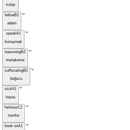
kulüp
fellow
B2
adam
speak
A1
konuşmak
reasoning
B2
muhakeme
suffocating
B2
boğucu
sick
A1
hasta
heinous
C2
menfur
book on
A1