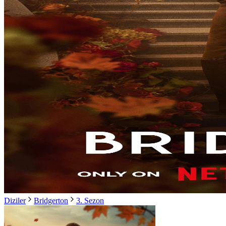
Diziler
Bridgerton
3. Sezon