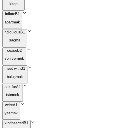
kitap
inflate
B1
abartmak
ridiculous
B1
saçma
cease
B2
son vermek
meet with
B1
buluşmak
ask for
A2
istemek
write
A1
yazmak
kindhearted
B1