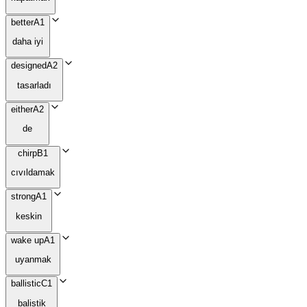
better
A1
daha iyi
designed
A2
tasarladı
either
A2
de
chirp
B1
cıvıldamak
strong
A1
keskin
wake up
A1
uyanmak
ballistic
C1
balistik