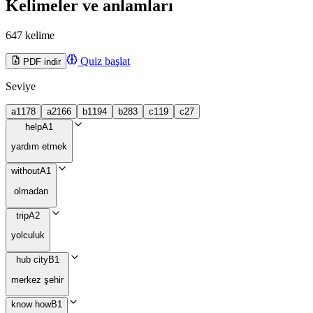
Kelimeler ve anlamları
647 kelime
Quiz başlat
PDF indir
Seviye
a1
178
a2
166
b1
194
b2
83
c1
19
c2
7
help
A1
yardım etmek
without
A1
olmadan
trip
A2
yolculuk
hub city
B1
merkez şehir
know how
B1