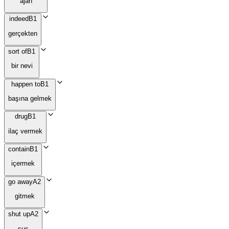
ajan
indeed
B1
gerçekten
sort of
B1
bir nevi
happen to
B1
başına gelmek
drug
B1
ilaç vermek
contain
B1
içermek
go away
A2
gitmek
shut up
A2
sus