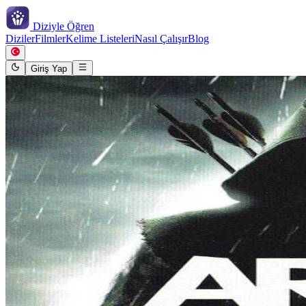
Diziyle
Öğren
Diziler
Filmler
Kelime Listeleri
Nasıl Çalışır
Blog
Giriş Yap