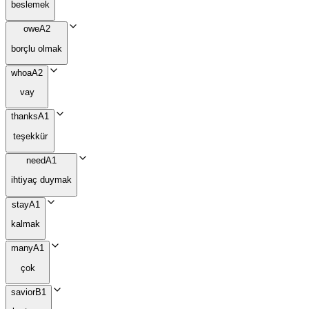
beslemek
owe
A2
borçlu olmak
whoa
A2
vay
thanks
A1
teşekkür
need
A1
ihtiyaç duymak
stay
A1
kalmak
many
A1
çok
savior
B1