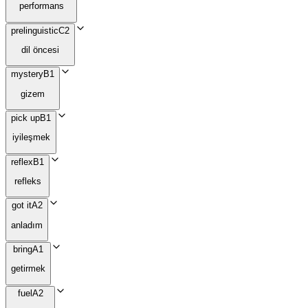
performans
prelinguistic
C2
dil öncesi
mystery
B1
gizem
pick up
B1
iyileşmek
reflex
B1
refleks
got it
A2
anladım
bring
A1
getirmek
fuel
A2