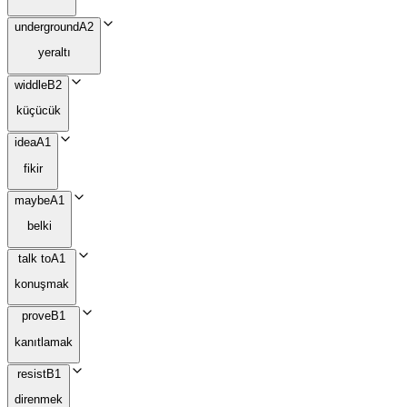
underground
A2
yeraltı
widdle
B2
küçücük
idea
A1
fikir
maybe
A1
belki
talk to
A1
konuşmak
prove
B1
kanıtlamak
resist
B1
direnmek