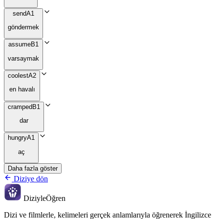
send
A1
göndermek
assume
B1
varsaymak
coolest
A2
en havalı
cramped
B1
dar
hungry
A1
aç
Daha fazla göster
Diziye dön
Diziyle
Öğren
Dizi ve filmlerle, kelimeleri gerçek anlamlarıyla öğrenerek İngilizce