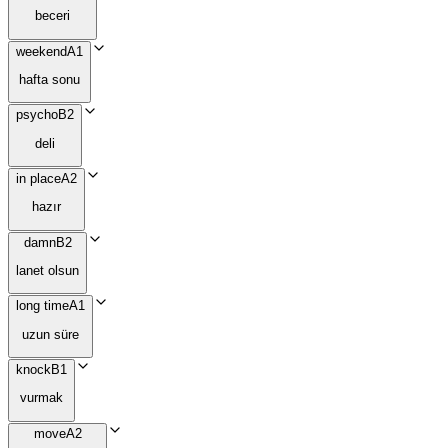
beceri
weekend
A1
hafta sonu
psycho
B2
deli
in place
A2
hazır
damn
B2
lanet olsun
long time
A1
uzun süre
knock
B1
vurmak
move
A2