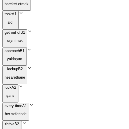
hareket etmek
took
A1
aldı
get out of
B1
sıyrılmak
approach
B1
yaklaşım
lockup
B2
nezarethane
luck
A2
şans
every time
A1
her seferinde
thrive
B2