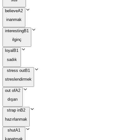
believe
A2
inanmak
interesting
B1
ilginç
loyal
B1
sadık
stress out
B1
streslendirmek
out of
A2
dışarı
strap in
B2
hazırlanmak
shut
A1
kapatmak