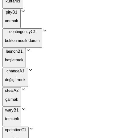
kurtarıcı
pity
B1
acımak
contingency
C1
beklenmedik durum
launch
B1
başlatmak
change
A1
değiştirmek
steal
A2
çalmak
wary
B1
temkinli
operative
C1