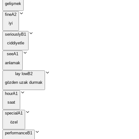
gelişmek
fine
A2
iyi
seriously
B1
ciddiyetle
see
A1
anlamak
lay low
B2
gözden uzak durmak
hour
A1
saat
special
A1
özel
performance
B1