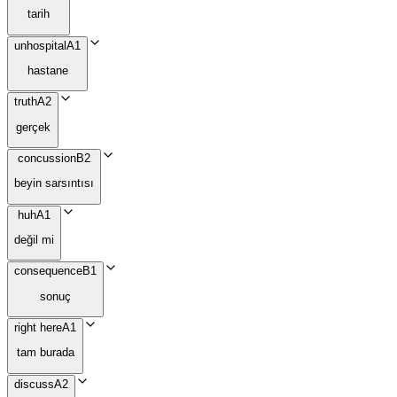
tarih
unhospital
A1
hastane
truth
A2
gerçek
concussion
B2
beyin sarsıntısı
huh
A1
değil mi
consequence
B1
sonuç
right here
A1
tam burada
discuss
A2