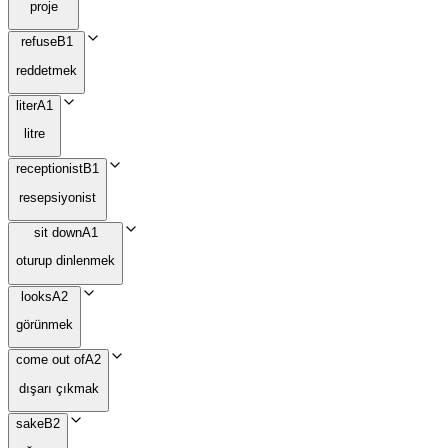
proje
refuse
B1
reddetmek
liter
A1
litre
receptionist
B1
resepsiyonist
sit down
A1
oturup dinlenmek
looks
A2
görünmek
come out of
A2
dışarı çıkmak
sake
B2