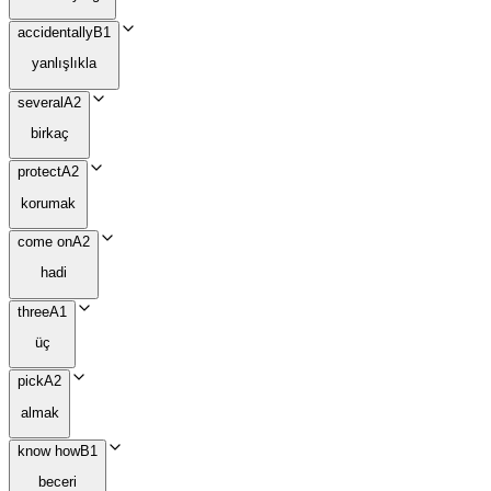
accidentally
B1
yanlışlıkla
several
A2
birkaç
protect
A2
korumak
come on
A2
hadi
three
A1
üç
pick
A2
almak
know how
B1
beceri