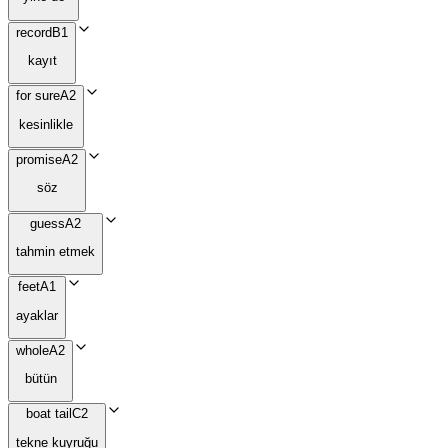
record
B1
kayıt
for sure
A2
kesinlikle
promise
A2
söz
guess
A2
tahmin etmek
feet
A1
ayaklar
whole
A2
bütün
boat tail
C2
tekne kuyruğu