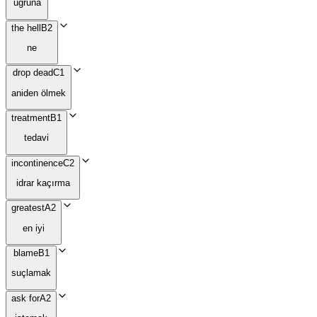
uğruna
the hell
B2
ne
drop dead
C1
aniden ölmek
treatment
B1
tedavi
incontinence
C2
idrar kaçırma
greatest
A2
en iyi
blame
B1
suçlamak
ask for
A2