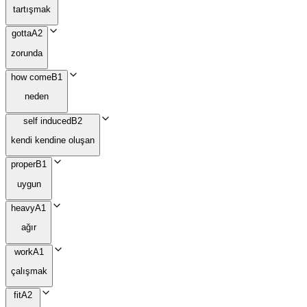
tartışmak
gotta
A2
zorunda
how come
B1
neden
self induced
B2
kendi kendine oluşan
proper
B1
uygun
heavy
A1
ağır
work
A1
çalışmak
fit
A2