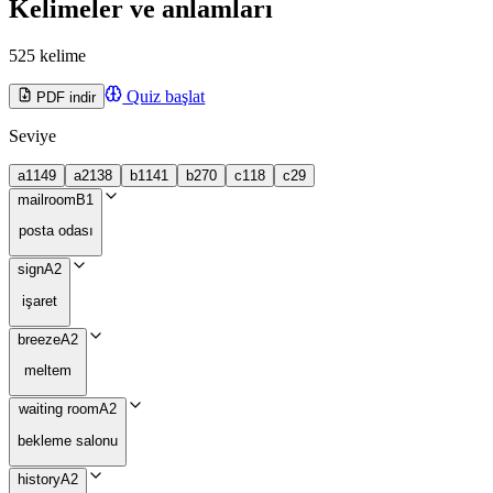
Kelimeler ve anlamları
525 kelime
Quiz başlat
PDF indir
Seviye
a1
149
a2
138
b1
141
b2
70
c1
18
c2
9
mailroom
B1
posta odası
sign
A2
işaret
breeze
A2
meltem
waiting room
A2
bekleme salonu
history
A2