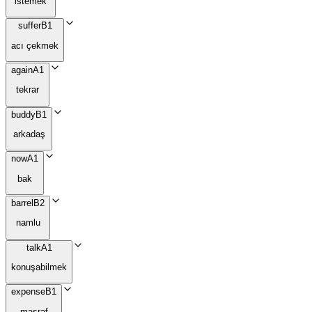
istemek
suffer
B1
acı çekmek
again
A1
tekrar
buddy
B1
arkadaş
now
A1
bak
barrel
B2
namlu
talk
A1
konuşabilmek
expense
B1
masraf