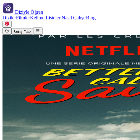
Diziyle
Öğren
Diziler
Filmler
Kelime Listeleri
Nasıl Çalışır
Blog
Giriş Yap