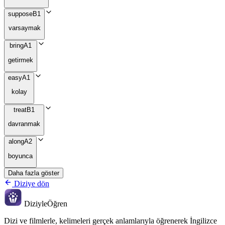
suppose
B1
varsaymak
bring
A1
getirmek
easy
A1
kolay
treat
B1
davranmak
along
A2
boyunca
Daha fazla göster
Diziye dön
Diziyle
Öğren
Dizi ve filmlerle, kelimeleri gerçek anlamlarıyla öğrenerek İngilizce