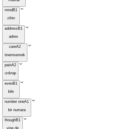
mind
B1
zihin
address
B1
adres
care
A2
önemsemek
pain
A2
ızdırap
even
B1
bile
number one
A1
bir numara
though
B1
yine de