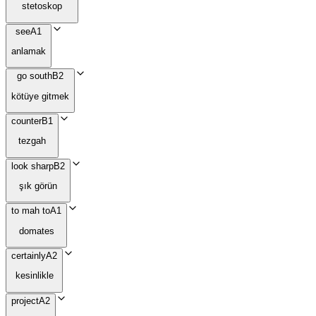
stetoskop
see
A1
anlamak
go south
B2
kötüye gitmek
counter
B1
tezgah
look sharp
B2
şık görün
to mah to
A1
domates
certainly
A2
kesinlikle
project
A2