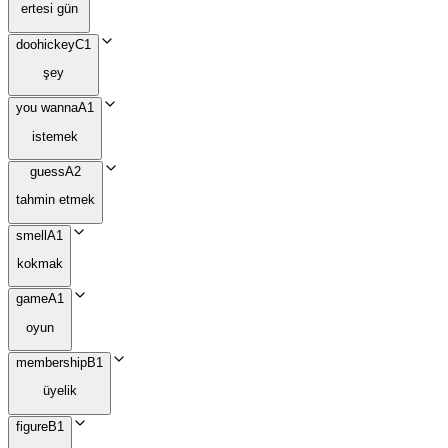
ertesi gün
doohickey
C1
şey
you wanna
A1
istemek
guess
A2
tahmin etmek
smell
A1
kokmak
game
A1
oyun
membership
B1
üyelik
figure
B1