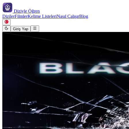
Diziyle
Öğren
Diziler
Filmler
Kelime Listeleri
Nasıl Çalışır
Blog
Giriş Yap