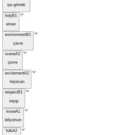
işe gitmek
holy
B1
aman
environment
B1
çevre
scene
A2
çevre
excitement
A2
heyecan
respect
B1
saygı
know
A1
biliyorsun
folk
A2