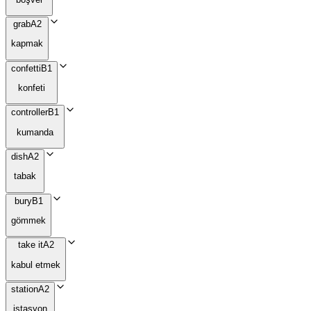
grab
A2
kapmak
confetti
B1
konfeti
controller
B1
kumanda
dish
A2
tabak
bury
B1
gömmek
take it
A2
kabul etmek
station
A2
istasyon