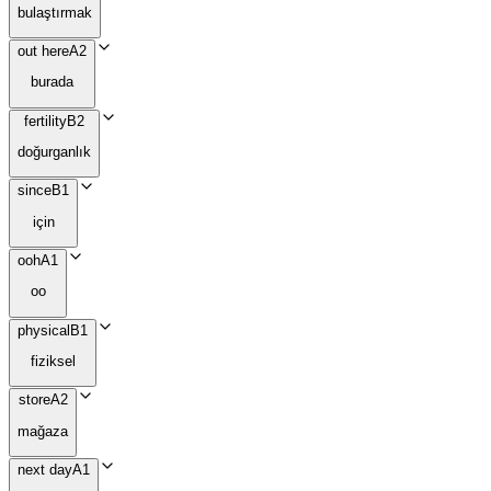
bulaştırmak
out here
A2
burada
fertility
B2
doğurganlık
since
B1
için
ooh
A1
oo
physical
B1
fiziksel
store
A2
mağaza
next day
A1