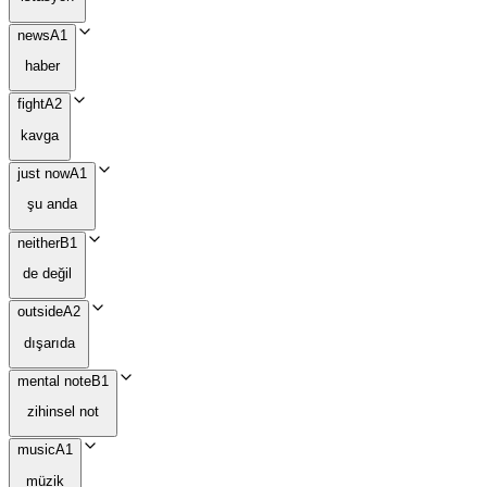
news
A1
haber
fight
A2
kavga
just now
A1
şu anda
neither
B1
de değil
outside
A2
dışarıda
mental note
B1
zihinsel not
music
A1
müzik