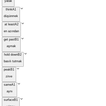
yatak
think
A1
düşünmek
at least
A2
en azından
get past
B1
aşmak
hold down
B2
basılı tutmak
peak
B1
zirve
same
A1
aynı
surface
B1