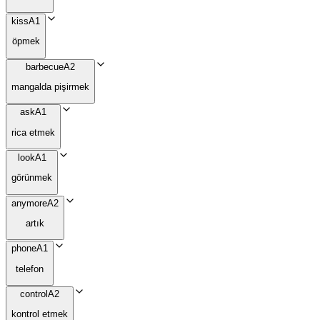
kiss
A1
öpmek
barbecue
A2
mangalda pişirmek
ask
A1
rica etmek
look
A1
görünmek
anymore
A2
artık
phone
A1
telefon
control
A2
kontrol etmek