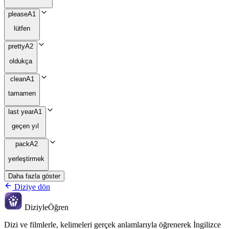
please
A1
lütfen
pretty
A2
oldukça
clean
A1
tamamen
last year
A1
geçen yıl
pack
A2
yerleştirmek
Daha fazla göster
Diziye dön
Diziyle
Öğren
Dizi ve filmlerle, kelimeleri gerçek anlamlarıyla öğrenerek İngilizce