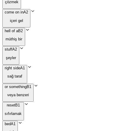
çözmek
come on in
A2
içeri gel
hell of a
B2
müthiş bir
stuff
A2
şeyler
right side
A1
sağ taraf
or something
B1
veya benzeri
reset
B1
sıfırlamak
bed
A1