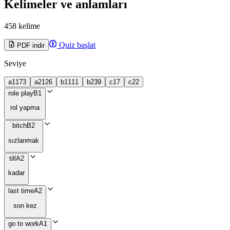
Kelimeler ve anlamları
458 kelime
Quiz başlat
PDF indir
Seviye
a1
173
a2
126
b1
111
b2
39
c1
7
c2
2
role play
B1
rol yapma
bitch
B2
sızlanmak
till
A2
kadar
last time
A2
son kez
go to work
A1