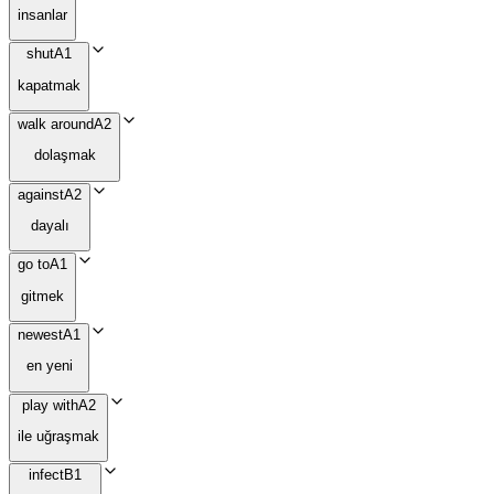
insanlar
shut
A1
kapatmak
walk around
A2
dolaşmak
against
A2
dayalı
go to
A1
gitmek
newest
A1
en yeni
play with
A2
ile uğraşmak
infect
B1