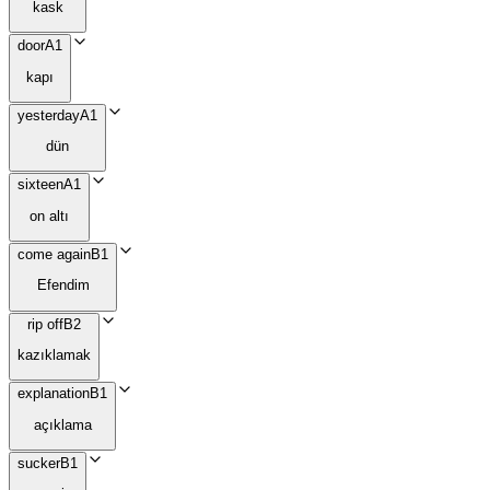
kask
door
A1
kapı
yesterday
A1
dün
sixteen
A1
on altı
come again
B1
Efendim
rip off
B2
kazıklamak
explanation
B1
açıklama
sucker
B1