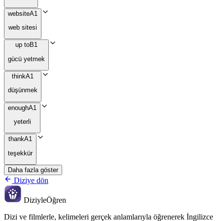
website
A1
web sitesi
up to
B1
gücü yetmek
think
A1
düşünmek
enough
A1
yeterli
thank
A1
teşekkür
Daha fazla göster
Diziye dön
Diziyle
Öğren
Dizi ve filmlerle, kelimeleri gerçek anlamlarıyla öğrenerek İngilizce