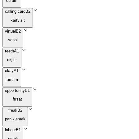
durum
calling card
B2
kartvizit
virtual
B2
sanal
teeth
A1
dişler
okay
A1
tamam
opportunity
B1
fırsat
freak
B2
paniklemek
labour
B1
emek