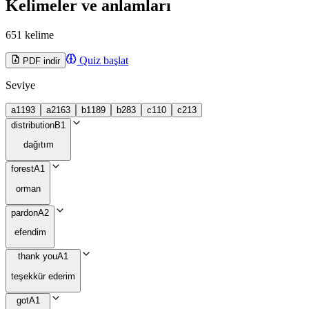
Kelimeler ve anlamları
651 kelime
Quiz başlat
PDF indir
Seviye
a1
193
a2
163
b1
189
b2
83
c1
10
c2
13
distribution
B1
dağıtım
forest
A1
orman
pardon
A2
efendim
thank you
A1
teşekkür ederim
got
A1