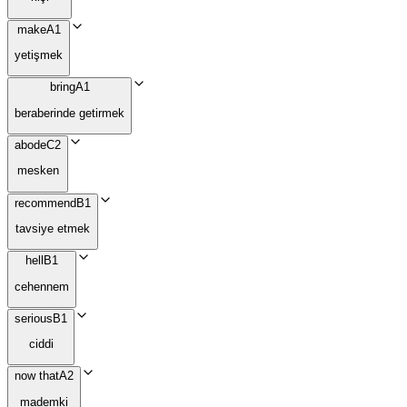
make
A1
yetişmek
bring
A1
beraberinde getirmek
abode
C2
mesken
recommend
B1
tavsiye etmek
hell
B1
cehennem
serious
B1
ciddi
now that
A2
mademki