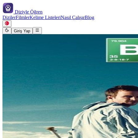
Diziyle
Öğren
Diziler
Filmler
Kelime Listeleri
Nasıl Çalışır
Blog
Giriş Yap