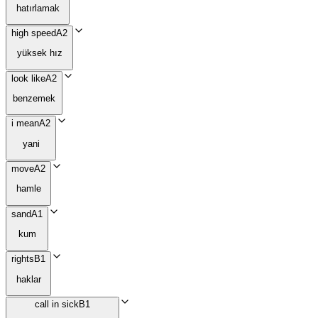
hatırlamak
high speed
A2
yüksek hız
look like
A2
benzemek
i mean
A2
yani
move
A2
hamle
sand
A1
kum
rights
B1
haklar
call in sick
B1