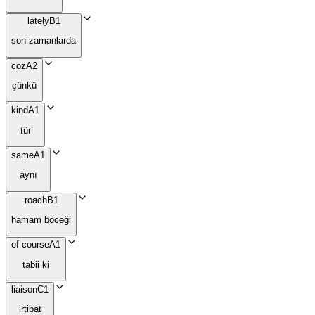
lately
B1
son zamanlarda
coz
A2
çünkü
kind
A1
tür
same
A1
aynı
roach
B1
hamam böceği
of course
A1
tabii ki
liaison
C1
irtibat