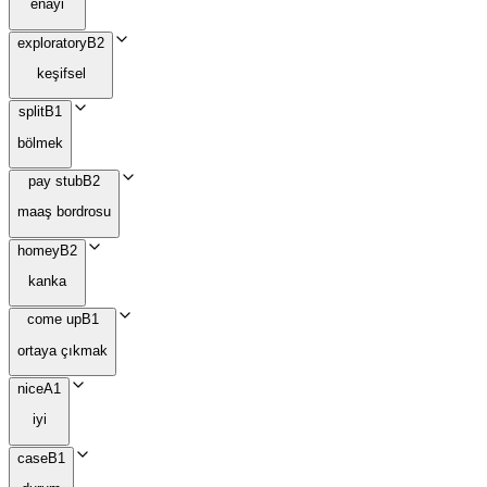
enayi
exploratory
B2
keşifsel
split
B1
bölmek
pay stub
B2
maaş bordrosu
homey
B2
kanka
come up
B1
ortaya çıkmak
nice
A1
iyi
case
B1