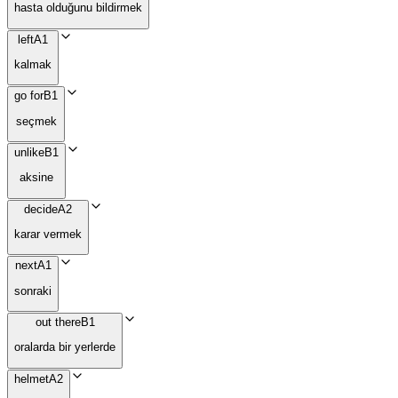
hasta olduğunu bildirmek
left
A1
kalmak
go for
B1
seçmek
unlike
B1
aksine
decide
A2
karar vermek
next
A1
sonraki
out there
B1
oralarda bir yerlerde
helmet
A2