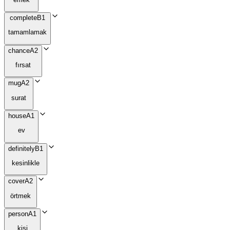
complete
B1
tamamlamak
chance
A2
fırsat
mug
A2
surat
house
A1
ev
definitely
B1
kesinlikle
cover
A2
örtmek
person
A1
kişi