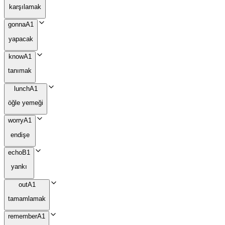
karşılamak
gonna
A1
yapacak
know
A1
tanımak
lunch
A1
öğle yemeği
worry
A1
endişe
echo
B1
yankı
out
A1
tamamlamak
remember
A1