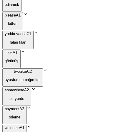
edinmek
please
A1
lütfen
yadda yadda
C1
falan filan
look
A1
görünüş
tweaker
C2
uyuşturucu bağımlısı
somewhere
A2
bir yerde
payment
A2
ödeme
welcome
A1