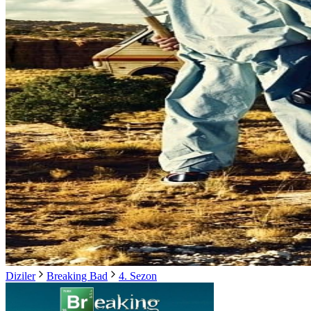
Diziler
Breaking Bad
4. Sezon