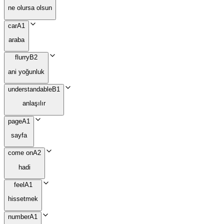
ne olursa olsun
car
A1
araba
flurry
B2
ani yoğunluk
understandable
B1
anlaşılır
page
A1
sayfa
come on
A2
hadi
feel
A1
hissetmek
number
A1