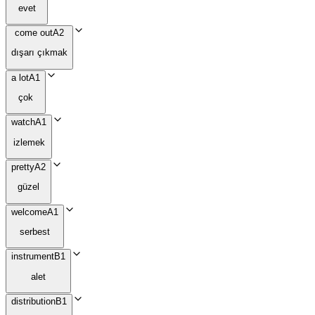
evet
come out
A2
dışarı çıkmak
a lot
A1
çok
watch
A1
izlemek
pretty
A2
güzel
welcome
A1
serbest
instrument
B1
alet
distribution
B1