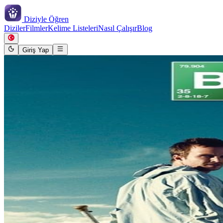
Diziyle
Öğren
Diziler
Filmler
Kelime Listeleri
Nasıl Çalışır
Blog
Giriş Yap