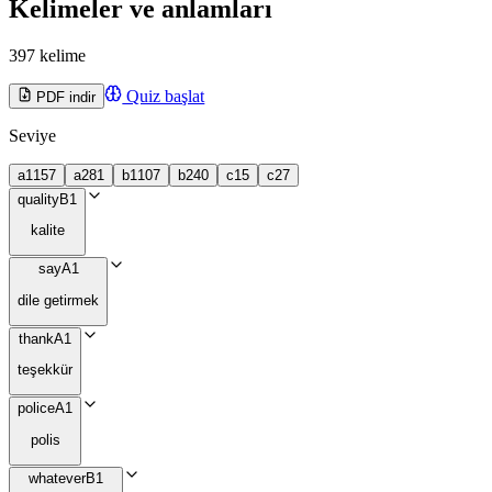
Kelimeler ve anlamları
397 kelime
Quiz başlat
PDF indir
Seviye
a1
157
a2
81
b1
107
b2
40
c1
5
c2
7
quality
B1
kalite
say
A1
dile getirmek
thank
A1
teşekkür
police
A1
polis
whatever
B1