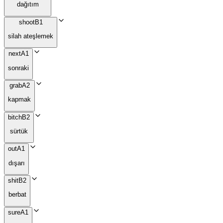
dağıtım
shoot
B1
silah ateşlemek
next
A1
sonraki
grab
A2
kapmak
bitch
B2
sürtük
out
A1
dışarı
shit
B2
berbat
sure
A1