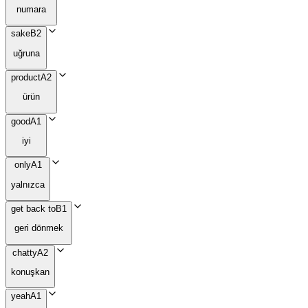
numara
sake
B2
uğruna
product
A2
ürün
good
A1
iyi
only
A1
yalnızca
get back to
B1
geri dönmek
chatty
A2
konuşkan
yeah
A1