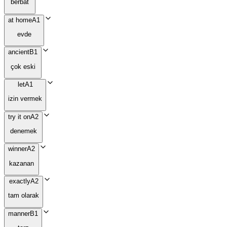
berbat
at home
A1
evde
ancient
B1
çok eski
let
A1
izin vermek
try it on
A2
denemek
winner
A2
kazanan
exactly
A2
tam olarak
manner
B1