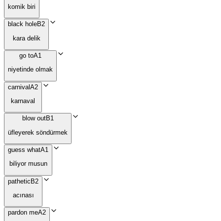
komik biri
black hole
B2
kara delik
go to
A1
niyetinde olmak
carnival
A2
karnaval
blow out
B1
üfleyerek söndürmek
guess what
A1
biliyor musun
pathetic
B2
acınası
pardon me
A2