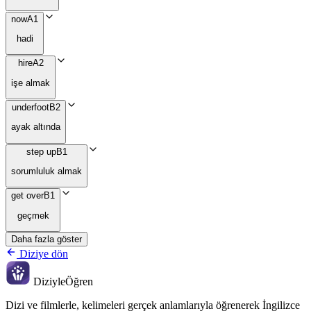
now
A1
hadi
hire
A2
işe almak
underfoot
B2
ayak altında
step up
B1
sorumluluk almak
get over
B1
geçmek
Daha fazla göster
Diziye dön
Diziyle
Öğren
Dizi ve filmlerle, kelimeleri gerçek anlamlarıyla öğrenerek İngilizce