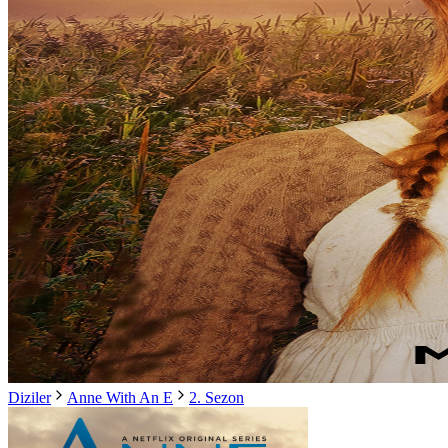
Diziler
Anne With An E
2. Sezon