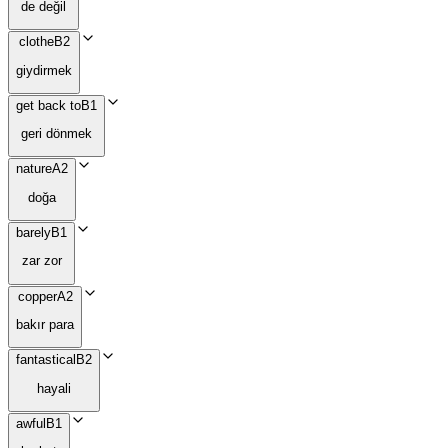
de değil
clothe
B2
giydirmek
get back to
B1
geri dönmek
nature
A2
doğa
barely
B1
zar zor
copper
A2
bakır para
fantastical
B2
hayali
awful
B1