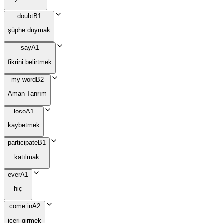
doubt
B1
şüphe duymak
say
A1
fikrini belirtmek
my word
B2
Aman Tanrım
lose
A1
kaybetmek
participate
B1
katılmak
ever
A1
hiç
come in
A2
içeri girmek