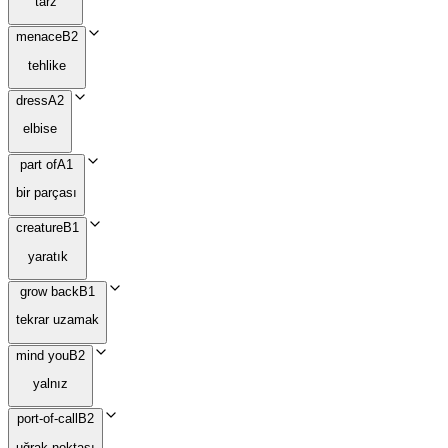
tarz
menace
B2
tehlike
dress
A2
elbise
part of
A1
bir parçası
creature
B1
yaratık
grow back
B1
tekrar uzamak
mind you
B2
yalnız
port-of-call
B2
uğrak noktası