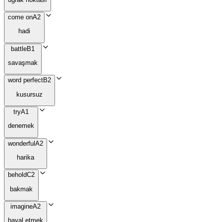
come on
A2
hadi
battle
B1
savaşmak
word perfect
B2
kusursuz
try
A1
denemek
wonderful
A2
harika
behold
C2
bakmak
imagine
A2
hayal etmek