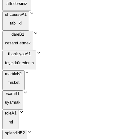
affedersiniz
of course
A1
tabii ki
dare
B1
cesaret etmek
thank you
A1
teşekkür ederim
marble
B1
misket
warn
B1
uyarmak
role
A1
rol
splendid
B2