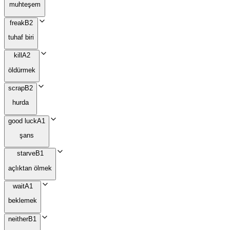
muhteşem
freak
B2
tuhaf biri
kill
A2
öldürmek
scrap
B2
hurda
good luck
A1
şans
starve
B1
açlıktan ölmek
wait
A1
beklemek
neither
B1