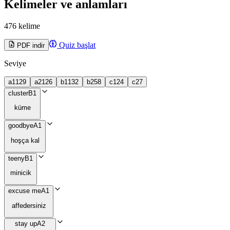
Kelimeler ve anlamları
476 kelime
Quiz başlat
PDF indir
Seviye
a1
129
a2
126
b1
132
b2
58
c1
24
c2
7
cluster
B1
küme
goodbye
A1
hoşça kal
teeny
B1
minicik
excuse me
A1
affedersiniz
stay up
A2