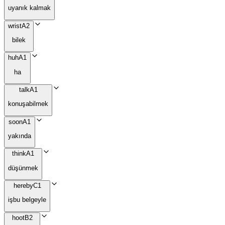
uyanık kalmak
wrist
A2
bilek
huh
A1
ha
talk
A1
konuşabilmek
soon
A1
yakında
think
A1
düşünmek
hereby
C1
işbu belgeyle
hoot
B2