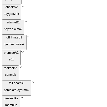
cheek
A2
saygısızlık
admire
B1
hayran olmak
off limits
B1
girilmesi yasak
promise
A2
söz
reckon
B2
sanmak
fall apart
B1
parçalara ayrılmak
pleased
A2
memnun