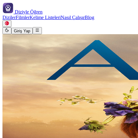
Diziyle
Öğren
Diziler
Filmler
Kelime Listeleri
Nasıl Çalışır
Blog
Giriş Yap