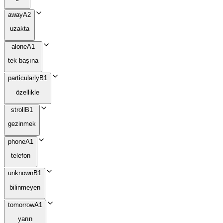
away
A2
uzakta
alone
A1
tek başına
particularly
B1
özellikle
stroll
B1
gezinmek
phone
A1
telefon
unknown
B1
bilinmeyen
tomorrow
A1
yarın