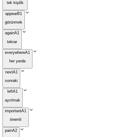
tek kişilik
appear
B1
görünmek
again
A1
tekrar
everywhere
A1
her yerde
next
A1
sonraki
left
A1
ayrılmak
important
A1
önemli
pain
A2