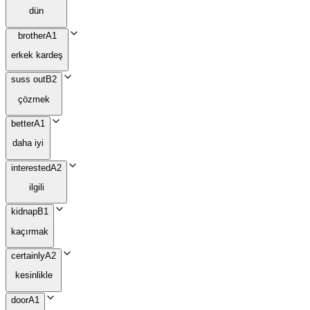
dün
brother
A1
erkek kardeş
suss out
B2
çözmek
better
A1
daha iyi
interested
A2
ilgili
kidnap
B1
kaçırmak
certainly
A2
kesinlikle
door
A1