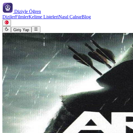
Diziyle
Öğren
Diziler
Filmler
Kelime Listeleri
Nasıl Çalışır
Blog
Giriş Yap