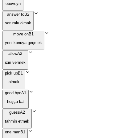
ebeveyn
answer to
B2
sorumlu olmak
move on
B1
yeni konuya geçmek
allow
A2
izin vermek
pick up
B1
almak
good bye
A1
hoşça kal
guess
A2
tahmin etmek
one man
B1