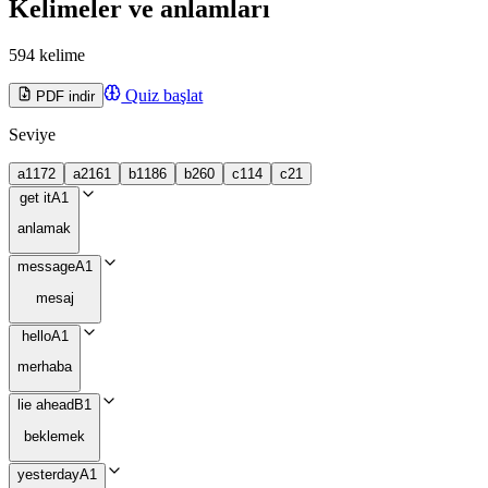
Kelimeler ve anlamları
594 kelime
Quiz başlat
PDF indir
Seviye
a1
172
a2
161
b1
186
b2
60
c1
14
c2
1
get it
A1
anlamak
message
A1
mesaj
hello
A1
merhaba
lie ahead
B1
beklemek
yesterday
A1