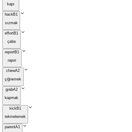
kapı
hack
B1
sızmak
effort
B1
çaba
report
B1
rapor
chew
A2
çiğnemek
grab
A2
kapmak
kick
B1
tekmelemek
parent
A1