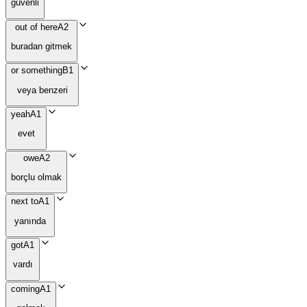
güvenli
out of here
A2
buradan gitmek
or something
B1
veya benzeri
yeah
A1
evet
owe
A2
borçlu olmak
next to
A1
yanında
got
A1
vardı
coming
A1