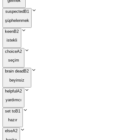
gelmek
suspected
B1
şüphelenmek
keen
B2
istekli
choice
A2
seçim
brain dead
B2
beyinsiz
helpful
A2
yardımcı
set to
B1
hazır
else
A2
başka