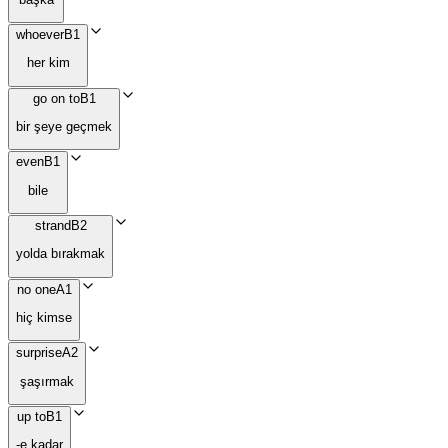
whoever
B1
her kim
go on to
B1
bir şeye geçmek
even
B1
bile
strand
B2
yolda bırakmak
no one
A1
hiç kimse
surprise
A2
şaşırmak
up to
B1
-e kadar