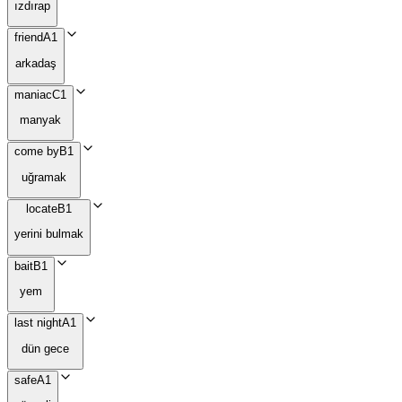
ızdırap
friend
A1
arkadaş
maniac
C1
manyak
come by
B1
uğramak
locate
B1
yerini bulmak
bait
B1
yem
last night
A1
dün gece
safe
A1