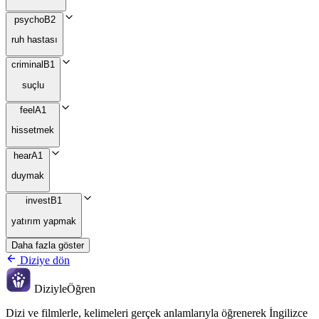
psycho
B2
ruh hastası
criminal
B1
suçlu
feel
A1
hissetmek
hear
A1
duymak
invest
B1
yatırım yapmak
Daha fazla göster
Diziye dön
Diziyle
Öğren
Dizi ve filmlerle, kelimeleri gerçek anlamlarıyla öğrenerek İngilizce