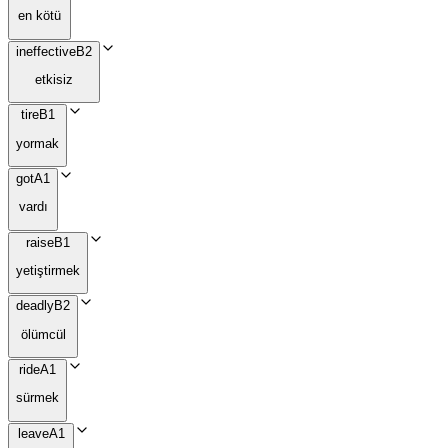
en kötü
ineffective
B2
etkisiz
tire
B1
yormak
got
A1
vardı
raise
B1
yetiştirmek
deadly
B2
ölümcül
ride
A1
sürmek
leave
A1