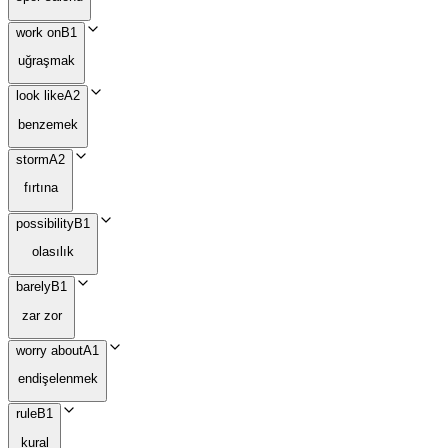
work on
B1
uğraşmak
look like
A2
benzemek
storm
A2
fırtına
possibility
B1
olasılık
barely
B1
zar zor
worry about
A1
endişelenmek
rule
B1
kural