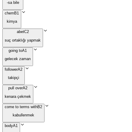
-sa bile
chem
B1
kimya
abet
C2
suç ortaklığı yapmak
going to
A1
gelecek zaman
follower
A2
takipçi
pull over
A2
kenara çekmek
come to terms with
B2
kabullenmek
body
A1