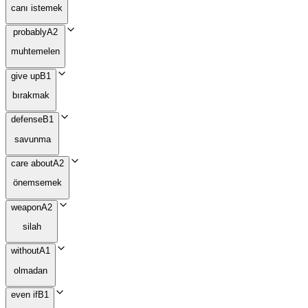
canı istemek
probably
A2
muhtemelen
give up
B1
bırakmak
defense
B1
savunma
care about
A2
önemsemek
weapon
A2
silah
without
A1
olmadan
even if
B1