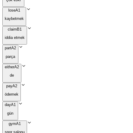
lose
A1
kaybetmek
claim
B1
iddia etmek
part
A2
parça
either
A2
de
pay
A2
ödemek
day
A1
gün
gym
A1
spor salonu