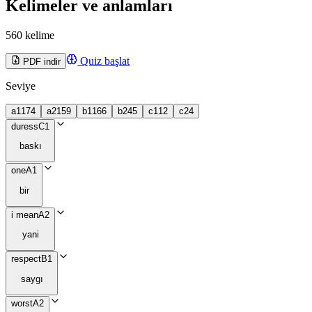
Kelimeler ve anlamları
560 kelime
Quiz başlat
PDF indir
Seviye
a1
174
a2
159
b1
166
b2
45
c1
12
c2
4
duress
C1
baskı
one
A1
bir
i mean
A2
yani
respect
B1
saygı
worst
A2