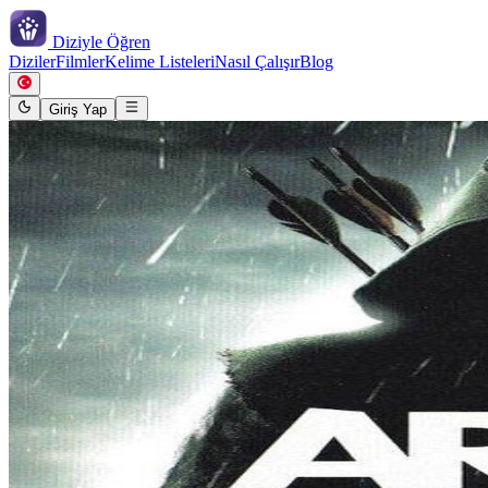
Diziyle
Öğren
Diziler
Filmler
Kelime Listeleri
Nasıl Çalışır
Blog
Giriş Yap