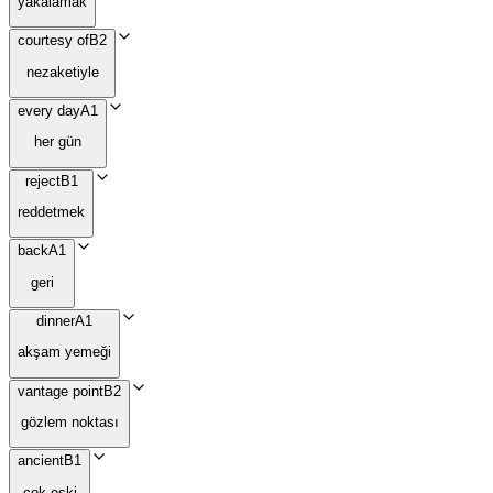
yakalamak
courtesy of
B2
nezaketiyle
every day
A1
her gün
reject
B1
reddetmek
back
A1
geri
dinner
A1
akşam yemeği
vantage point
B2
gözlem noktası
ancient
B1
çok eski