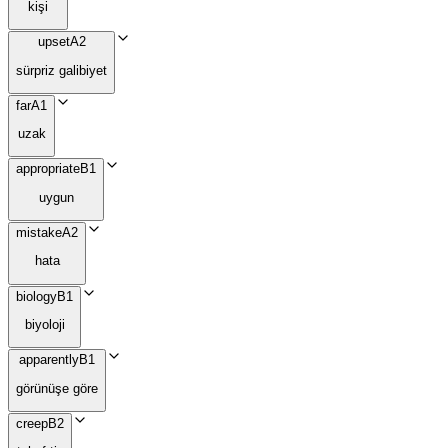
kişi
upset
A2
sürpriz galibiyet
far
A1
uzak
appropriate
B1
uygun
mistake
A2
hata
biology
B1
biyoloji
apparently
B1
görünüşe göre
creep
B2