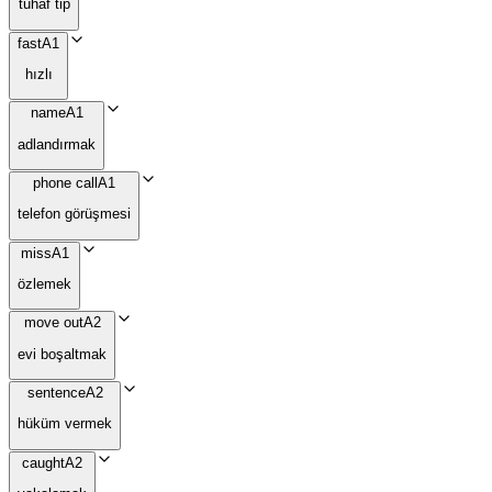
tuhaf tip
fast
A1
hızlı
name
A1
adlandırmak
phone call
A1
telefon görüşmesi
miss
A1
özlemek
move out
A2
evi boşaltmak
sentence
A2
hüküm vermek
caught
A2