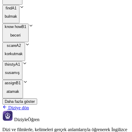
find
A1
bulmak
know how
B1
beceri
scare
A2
korkutmak
thirsty
A1
susamış
assign
B1
atamak
Daha fazla göster
Diziye dön
Diziyle
Öğren
Dizi ve filmlerle, kelimeleri gerçek anlamlarıyla öğrenerek İngilizce