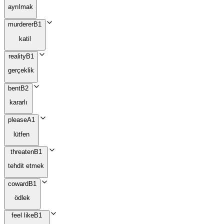
ayrılmak
murderer
B1
katil
reality
B1
gerçeklik
bent
B2
kararlı
please
A1
lütfen
threaten
B1
tehdit etmek
coward
B1
ödlek
feel like
B1