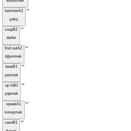
endüstriler
hammer
A2
çekiç
coup
B2
darbe
find out
A2
öğrenmek
beat
B1
yenmek
up to
B1
yapmak
speak
A1
konuşmak
case
B1
durum