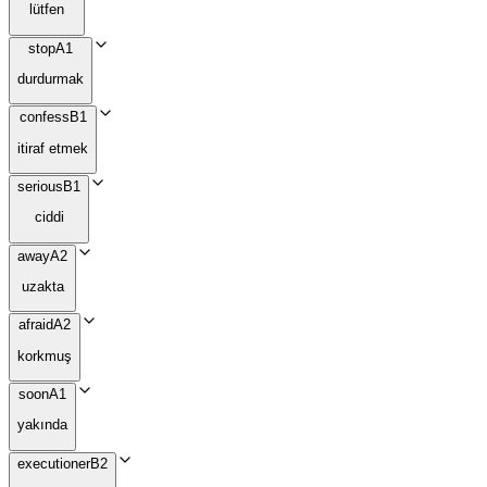
lütfen
stop
A1
durdurmak
confess
B1
itiraf etmek
serious
B1
ciddi
away
A2
uzakta
afraid
A2
korkmuş
soon
A1
yakında
executioner
B2