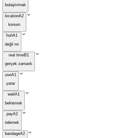
bulaştırmak
location
A2
konum
huh
A1
değil mi
real time
B1
gerçek zamanlı
use
A1
yarar
wait
A1
beklemek
pay
A2
ödemek
bandage
A2