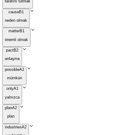
tarafını tutmak
cause
B1
neden olmak
matter
B1
önemli olmak
pact
B2
anlaşma
possible
A2
mümkün
only
A1
yalnızca
plan
A2
plan
industries
A2