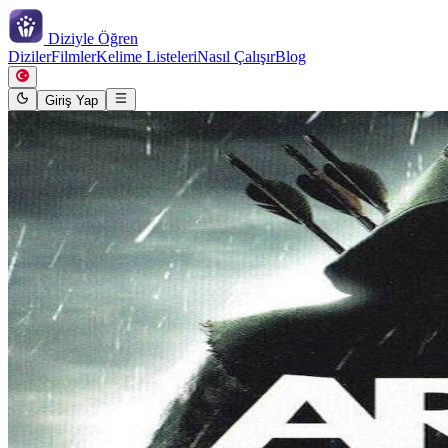
Diziyle
Öğren
Diziler
Filmler
Kelime Listeleri
Nasıl Çalışır
Blog
Giriş Yap