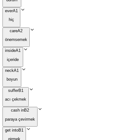
ever
A1
hiç
care
A2
önemsemek
inside
A1
içeride
neck
A1
boyun
suffer
B1
acı çekmek
cash in
B2
paraya çevirmek
get into
B1
girmek