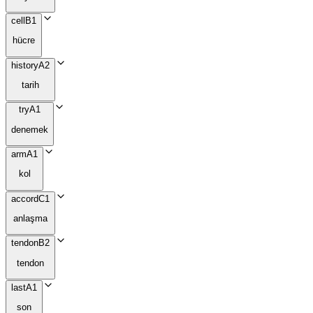
cell
B1
hücre
history
A2
tarih
try
A1
denemek
arm
A1
kol
accord
C1
anlaşma
tendon
B2
tendon
last
A1
son