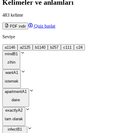
Kelimeler ve anlamları
483 kelime
Quiz başlat
PDF indir
Seviye
a1
146
a2
125
b1
140
b2
57
c1
11
c2
4
mind
B1
zihin
want
A1
istemek
apartment
A1
daire
exactly
A2
tam olarak
infect
B1