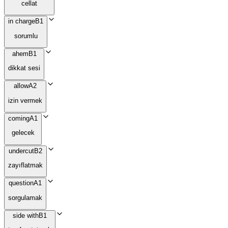
cellat
in charge
B1
sorumlu
ahem
B1
dikkat sesi
allow
A2
izin vermek
coming
A1
gelecek
undercut
B2
zayıflatmak
question
A1
sorgulamak
side with
B1