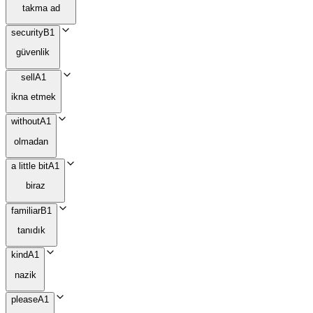
takma ad
security
B1
güvenlik
sell
A1
ikna etmek
without
A1
olmadan
a little bit
A1
biraz
familiar
B1
tanıdık
kind
A1
nazik
please
A1