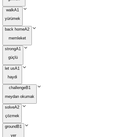
walk
A1
yürümek
back home
A2
memleket
strong
A1
güçlü
let us
A1
haydi
challenge
B1
meydan okumak
solve
A2
çözmek
ground
B1
yer