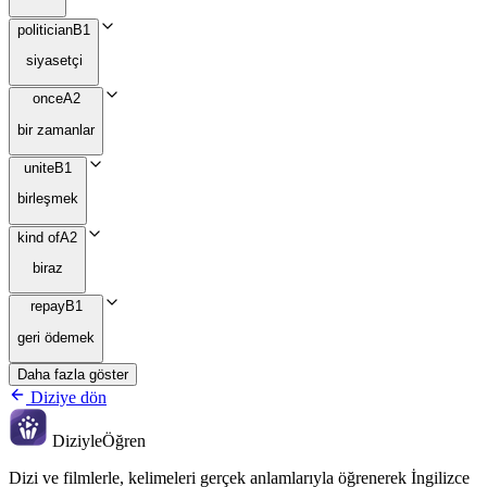
politician
B1
siyasetçi
once
A2
bir zamanlar
unite
B1
birleşmek
kind of
A2
biraz
repay
B1
geri ödemek
Daha fazla göster
Diziye dön
Diziyle
Öğren
Dizi ve filmlerle, kelimeleri gerçek anlamlarıyla öğrenerek İngilizce