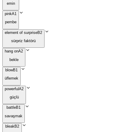
emin
pink
A1
pembe
element of surprise
B2
sürpriz faktörü
hang on
A2
bekle
blow
B1
üflemek
powerful
A2
güçlü
battle
B1
savaşmak
bleak
B2