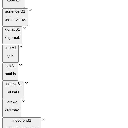
varmak
surrender
B1
teslim olmak
kidnap
B1
kaçırmak
a lot
A1
çok
sick
A1
müthiş
positive
B1
olumlu
join
A2
katılmak
move on
B1