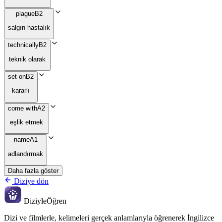
plague
B2
salgın hastalık
technically
B2
teknik olarak
set on
B2
kararlı
come with
A2
eşlik etmek
name
A1
adlandırmak
Daha fazla göster
Diziye dön
Diziyle
Öğren
Dizi ve filmlerle, kelimeleri gerçek anlamlarıyla öğrenerek İngilizce