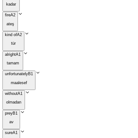
kadar
fire
A2
ateş
kind of
A2
tür
alright
A1
tamam
unfortunately
B1
maalesef
without
A1
olmadan
prey
B1
av
sure
A1