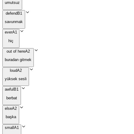
umutsuz
defend
B1
savunmak
ever
A1
hiç
out of here
A2
buradan gitmek
loud
A2
yüksek sesli
awful
B1
berbat
else
A2
başka
small
A1