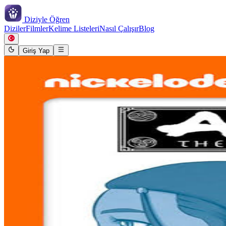
Diziyle
Öğren
Diziler
Filmler
Kelime Listeleri
Nasıl Çalışır
Blog
Giriş Yap