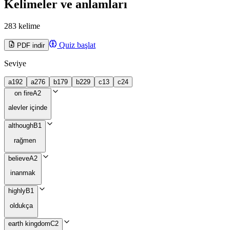
Kelimeler ve anlamları
283 kelime
Quiz başlat
PDF indir
Seviye
a1
92
a2
76
b1
79
b2
29
c1
3
c2
4
on fire
A2
alevler içinde
although
B1
rağmen
believe
A2
inanmak
highly
B1
oldukça
earth kingdom
C2