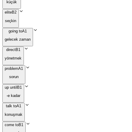
küçük
elite
B2
seçkin
going to
A1
gelecek zaman
direct
B1
yönetmek
problem
A1
sorun
up until
B1
-e kadar
talk to
A1
konuşmak
come to
B1