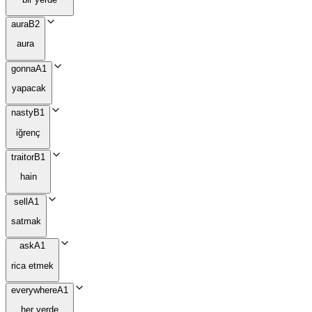
aura
B2
aura
gonna
A1
yapacak
nasty
B1
iğrenç
traitor
B1
hain
sell
A1
satmak
ask
A1
rica etmek
everywhere
A1
her yerde