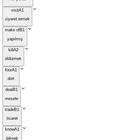
visit
A1
ziyaret etmek
make of
B1
yapılmış
kill
A2
öldürmek
four
A1
dört
deal
B1
mesele
trade
B1
ticaret
know
A1
bilmek