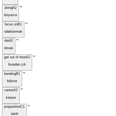
along
A2
boyunca
focus on
B1
odaklanmak
die
A2
ölmek
get out of here
A2
buradan çık
bending
B1
bükme
career
A2
kariyer
proposition
C1
teklif