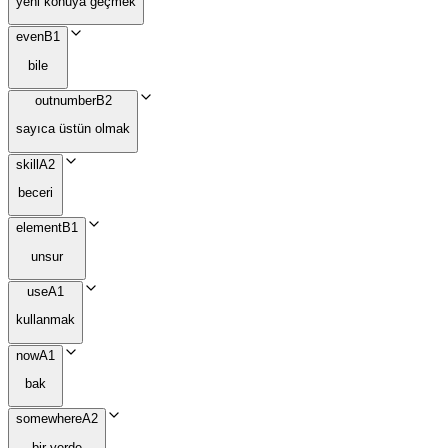
yeni konuya geçmek
even
B1
bile
outnumber
B2
sayıca üstün olmak
skill
A2
beceri
element
B1
unsur
use
A1
kullanmak
now
A1
bak
somewhere
A2
bir yerde