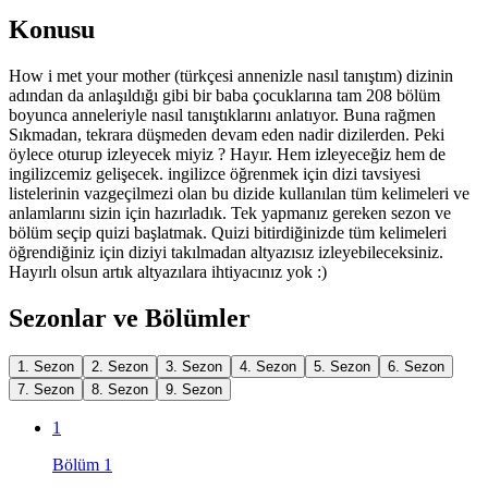
Konusu
How i met your mother (türkçesi annenizle nasıl tanıştım) dizinin
adından da anlaşıldığı gibi bir baba çocuklarına tam 208 bölüm
boyunca anneleriyle nasıl tanıştıklarını anlatıyor. Buna rağmen
Sıkmadan, tekrara düşmeden devam eden nadir dizilerden. Peki
öylece oturup izleyecek miyiz ? Hayır. Hem izleyeceğiz hem de
ingilizcemiz gelişecek. ingilizce öğrenmek için dizi tavsiyesi
listelerinin vazgeçilmezi olan bu dizide kullanılan tüm kelimeleri ve
anlamlarını sizin için hazırladık. Tek yapmanız gereken sezon ve
bölüm seçip quizi başlatmak. Quizi bitirdiğinizde tüm kelimeleri
öğrendiğiniz için diziyi takılmadan altyazısız izleyebileceksiniz.
Hayırlı olsun artık altyazılara ihtiyacınız yok :)
Sezonlar ve Bölümler
1. Sezon
2. Sezon
3. Sezon
4. Sezon
5. Sezon
6. Sezon
7. Sezon
8. Sezon
9. Sezon
1
Bölüm 1