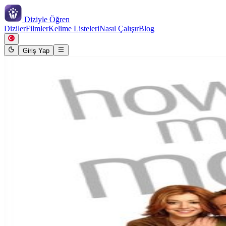
Diziyle
Öğren
Diziler
Filmler
Kelime Listeleri
Nasıl Çalışır
Blog
Giriş Yap