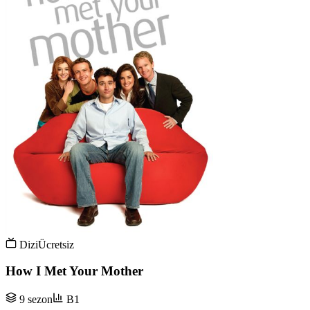
Dizi
Ücretsiz
How I Met Your Mother
9 sezon
B1