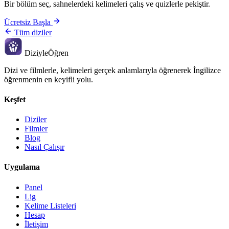
Bir bölüm seç, sahnelerdeki kelimeleri çalış ve quizlerle pekiştir.
Ücretsiz Başla
Tüm diziler
Diziyle
Öğren
Dizi ve filmlerle, kelimeleri gerçek anlamlarıyla öğrenerek İngilizce
öğrenmenin en keyifli yolu.
Keşfet
Diziler
Filmler
Blog
Nasıl Çalışır
Uygulama
Panel
Lig
Kelime Listeleri
Hesap
İletişim